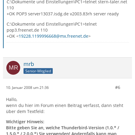
C:\Dokumente und Einstellungen\PC1>telnet stern-taler.net
110
+OK POP3 server13037.isdg.de v2003.83rh server ready
C:\Dokumente und Einstellungen\PC1>telnet
pop3.freenet.de 110
+OK <
19228.1199996668@mx.freenet.de
>
mrb
Senior-Mitglied
#6
10. Januar 2008 um 21:36
Hallo,
wenn du hier im Forum einen Beitrag verfasst, dann steht
über dem Textfeld:
Wichtiger Hinweis:
Bitte geben Sie an, welche Thunderbird-Version (1.0.* /
1.5.0.* / 2.0.0.*) Sie verwenden! Andernfalls kann man