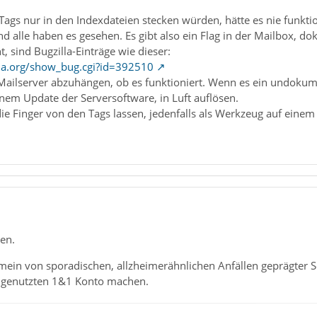
Tags nur in den Indexdateien stecken würden, hätte es nie funktio
d alle haben es gesehen. Es gibt also ein Flag in der Mailbox, dok
 sind Bugzilla-Einträge wie dieser:
illa.org/show_bug.cgi?id=392510
ailserver abzuhängen, ob es funktioniert. Wenn es ein undokumen
einem Update der Serversoftware, in Luft auflösen.
 die Finger von den Tags lassen, jedenfalls als Werkzeug auf eine
en.
 mein von sporadischen, allzheimerähnlichen Anfällen geprägter S
g genutzten 1&1 Konto machen.