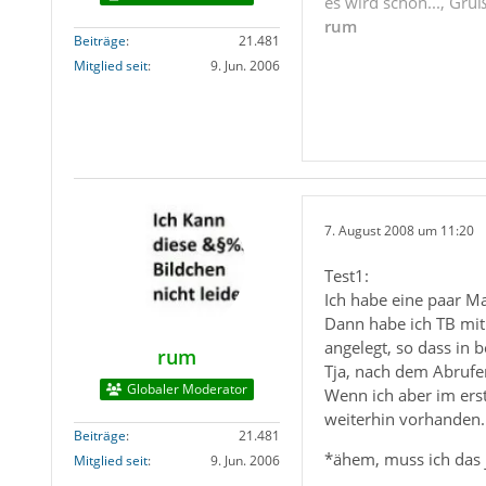
es wird schon..., Gru
rum
Beiträge
21.481
Mitglied seit
9. Jun. 2006
7. August 2008 um 11:20
Test1:
Ich habe eine paar M
Dann habe ich TB mit 
angelegt, so dass in 
rum
Tja, nach dem Abrufen
Globaler Moderator
Wenn ich aber im erst
weiterhin vorhanden..
Beiträge
21.481
*ähem, muss ich das j
Mitglied seit
9. Jun. 2006