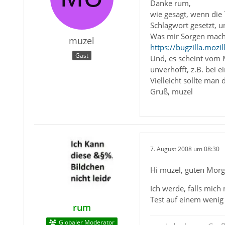
Danke rum,
wie gesagt, wenn die 
Schlagwort gesetzt, un
Was mir Sorgen macht,
muzel
https://bugzilla.moz
Gast
Und, es scheint vom M
unverhofft, z.B. bei 
Vielleicht sollte man
Gruß, muzel
7. August 2008 um 08:30
Hi muzel, guten Morg
Ich werde, falls mich
Test auf einem weni
rum
Globaler Moderator