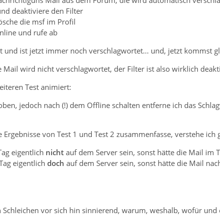
nachrichtiguns Mail aus dem Forum, die wird automatisch verschl
 und deaktiviere den Filter
ösche die msf im Profil
online und rufe ab
t und ist jetzt immer noch verschlagwortet... und, jetzt kommst g
Mail wird nicht verschlagwortet, der Filter ist also wirklich deakti
iteren Test animiert:
 oben, jedoch nach (!) dem Offline schalten entferne ich das Schla
e Ergebnisse von Test 1 und Test 2 zusammenfasse, verstehe ich 
Tag eigentlich
nicht
auf dem Server sein, sonst hätte die Mail im T
Tag eigentlich
doch
auf dem Server sein, sonst hätte die Mail na
chleichen vor sich hin sinnierend, warum, weshalb, wofür und 