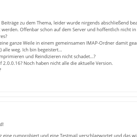
r Beiträge zu dem Thema, leider wurde nirgends abschließend bea
 werden. Offenbar schon auf dem Server und hoffentlich nicht in
es?
a eine ganze Weile in einem gemeinsamen IMAP-Ordner damit gearb
 alle weg. Ich bin begeistert...
mprimieren und Reindizieren nicht schadet...?
 2.0.0.16? Noch haben nicht alle die aktuelle Version.
?
d!
rz eine rumprobiert und eine Testmail verschlagwortet und das wie