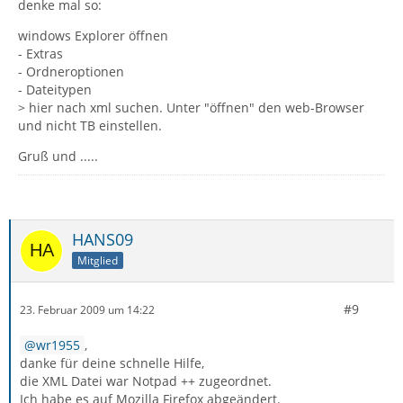
denke mal so:
windows Explorer öffnen
- Extras
- Ordneroptionen
- Dateitypen
> hier nach xml suchen. Unter "öffnen" den web-Browser
und nicht TB einstellen.
Gruß und .....
HANS09
Mitglied
#9
23. Februar 2009 um 14:22
wr1955
,
danke für deine schnelle Hilfe,
die XML Datei war Notpad ++ zugeordnet.
Ich habe es auf Mozilla Firefox abgeändert.