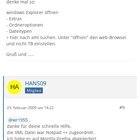
denke mal so:
windows Explorer öffnen
- Extras
- Ordneroptionen
- Dateitypen
> hier nach xml suchen. Unter "öffnen" den web-Browser
und nicht TB einstellen.
Gruß und .....
HANS09
Mitglied
#9
23. Februar 2009 um 14:22
wr1955
,
danke für deine schnelle Hilfe,
die XML Datei war Notpad ++ zugeordnet.
Ich habe es auf Mozilla Firefox abgeändert.