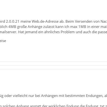
bird 2.0.0.21 meine Web.de-Adresse ab. Beim Versenden von Nac
ich 4MB große Anhänge zulässt kann ich max 1MB in einer mail
ailserver. Hat jemand ein ähnliches Problem und auch die pass
eise
ßig oder vielleicht nur bei Anhängen mit bestimmten Endungen, a
 solchen Anhang anstatt der wirklichen Endung die Endung .txt zu v