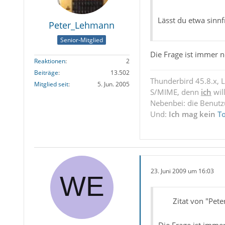
Lässt du etwa sinn
Peter_Lehmann
Senior-Mitglied
Die Frage ist immer n
Reaktionen
2
Beiträge
13.502
Thunderbird 45.8.x, 
Mitglied seit
5. Jun. 2005
S/MIME, denn
ich
wil
Nebenbei: die Benut
Und:
Ich mag kein
T
23. Juni 2009 um 16:03
Zitat von "Pet
Die Frage ist imme