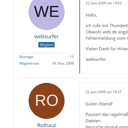
22. Juni 2009 um 19:02
Hallo,
ich rufe mit Thunder
Obwohl web.de angebl
websurfer
Fehlermeldung vom m
Mitglied
Vielen Dank für Hinw
Beiträge
13
websurfer.
Mitglied seit
16. Nov. 2008
22. Juni 2009 um 19:27
Guten Abend!
Passiert das regelmä
Dateien.
Rothaut
Versuche einmal einen