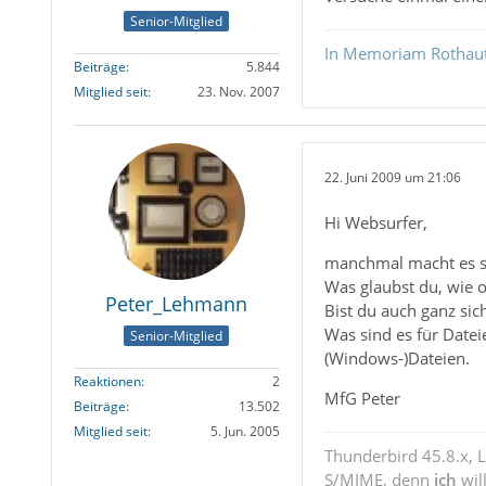
Senior-Mitglied
In Memoriam Rothau
Beiträge
5.844
Mitglied seit
23. Nov. 2007
22. Juni 2009 um 21:06
Hi Websurfer,
manchmal macht es si
Was glaubst du, wie o
Peter_Lehmann
Bist du auch ganz si
Was sind es für Datei
Senior-Mitglied
(Windows-)Dateien.
Reaktionen
2
MfG Peter
Beiträge
13.502
Mitglied seit
5. Jun. 2005
Thunderbird 45.8.x, 
S/MIME, denn
ich
wil