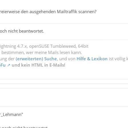
freierweise den ausgehenden Mailtraffik scannen?
och nicht beantwortet.
Lightning 4.7.x, openSUSE Tumbleweed, 64bit
l bestimmen, wer meine Mails lesen kann.
zung der
(erweiterten) Suche
, und von
Hilfe & Lexikon
ist völlig
oFu
und kein HTML in E-Mails!
er_Lehmann"
r noch nicht beantwortet.