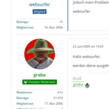
jedoch mein Problem 
websurfer
websurfer
Mitglied
Beiträge
13
Mitglied seit
16. Nov. 2008
23. Juni 2009 um 14:20
Hallo websurfer,
werden deine ausgeh
graba
Gruß
Globaler Moderator
graba
Reaktionen
612
Beiträge
21.910
Mitglied seit
17. Mai. 2006