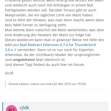
Probleme geben könnte, wenn eine große Anzahl von Mails
und vielleicht auch noch mit Anhängen in einem Mal
hochgeladen werden soll. Darüber hinaus gibt es auch
Mailprovider, die ein tägliches Limit von Mails haben.
Und es fehlt der Hinweis, was man denn macht, wenn eben
kein IMAP-Server zu Verfügung steht.
Man könnte dann natürlich die Mails weiterleiten, was aber
eine Änderung des Headers der Mails zur Folge hat.
Dieses wiederum kann man in gewisser Weise mit Hilfe des
Add-ons
Mail Redirect Extension 0.7.4 for Thunderbird
3.0.x
vermeiden. Dann ist es nur noch für Experten
erkennbar, da der (sichtbare) Header der ursprünglichen
und
umgeleiteten
Mail identisch ist.
Und diesen Tipp findest du auch hier im Forum.
Gruß
Einmal editiert, zuletzt von
mrb
(
24. Mai 2010 um 19:54
)
rjldk