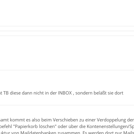
t TB diese dann nicht in der INBOX , sondern beläßt sie dort
esamt kommt es also beim Verschieben zu einer Verdoppelung der
fehl "Papierkorb löschen" oder über die Kontenenstellungen/Sp
ruktur von Maildatenbanken zusammen. Es werden dort nur Mails a