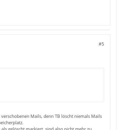
#5
 verschobenen Mails, denn TB löscht niemals Mails
eicherplatz.
ls gelöscht markiert, sind also nicht mehr zu