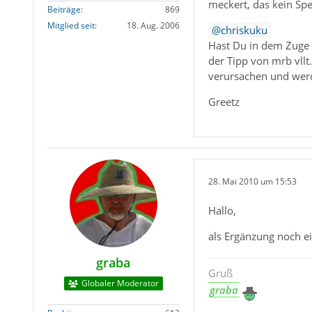
meckert, das kein Spe
Beiträge
869
Mitglied seit
18. Aug. 2006
chriskuku
Hast Du in dem Zuge 
der Tipp von mrb vll
verursachen und werd
Greetz
28. Mai 2010 um 15:53
Hallo,
als Ergänzung noch e
graba
Gruß
Globaler Moderator
graba