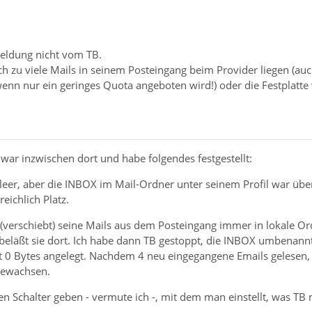
ldung nicht vom TB.
ch zu viele Mails in seinem Posteingang beim Provider liegen (au
enn nur ein geringes Quota angeboten wird!) oder die Festplatte v
war inzwischen dort und habe folgendes festgestellt:
leer, aber die INBOX im Mail-Ordner unter seinem Profil war über
eichlich Platz.
(verschiebt) seine Mails aus dem Posteingang immer in lokale Ord
beläßt sie dort. Ich habe dann TB gestoppt, die INBOX umbenann
t 0 Bytes angelegt. Nachdem 4 neu eingegangene Emails gelesen,
gewachsen.
n Schalter geben - vermute ich -, mit dem man einstellt, was TB 