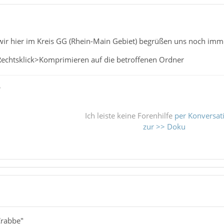
 <wir hier im Kreis GG (Rhein-Main Gebiet) begrüßen uns noch immer
Rechtsklick>Komprimieren auf die betroffenen Ordner
ß
Ich leiste keine Forenhilfe
per Konversat
zur >> Doku
Crabbe"