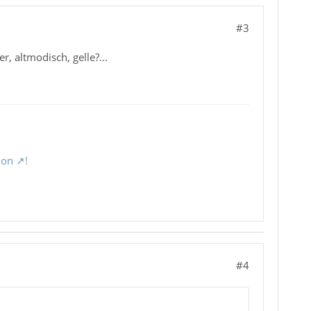
#3
, altmodisch, gelle?...
ion
!
#4