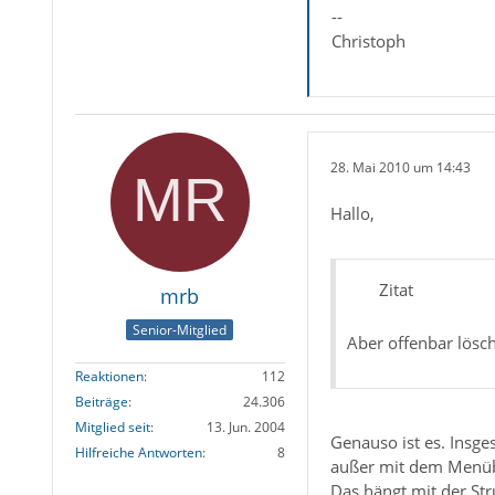
--
Christoph
28. Mai 2010 um 14:43
Hallo,
Zitat
mrb
Senior-Mitglied
Aber offenbar lösch
Reaktionen
112
Beiträge
24.306
Mitglied seit
13. Jun. 2004
Genauso ist es. Insg
Hilfreiche Antworten
8
außer mit dem Menübe
Das hängt mit der St