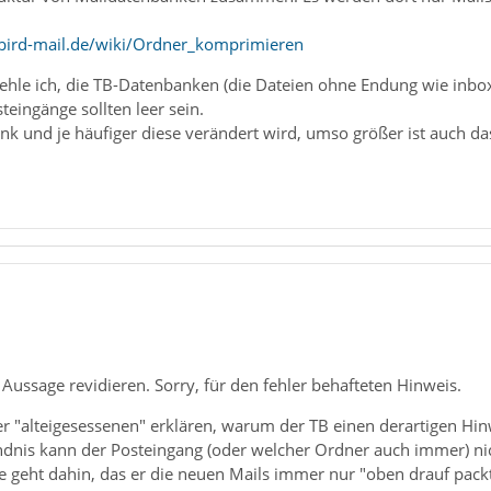
bird-mail.de/wiki/Ordner_komprimieren
le ich, die TB-Datenbanken (die Dateien ohne Endung wie inbox, 
teingänge sollten leer sein.
nk und je häufiger diese verändert wird, umso größer ist auch das
ussage revidieren. Sorry, für den fehler behafteten Hinweis.
der "alteigesessenen" erklären, warum der TB einen derartigen Hi
nis kann der Posteingang (oder welcher Ordner auch immer) nicht
geht dahin, das er die neuen Mails immer nur "oben drauf packt" 