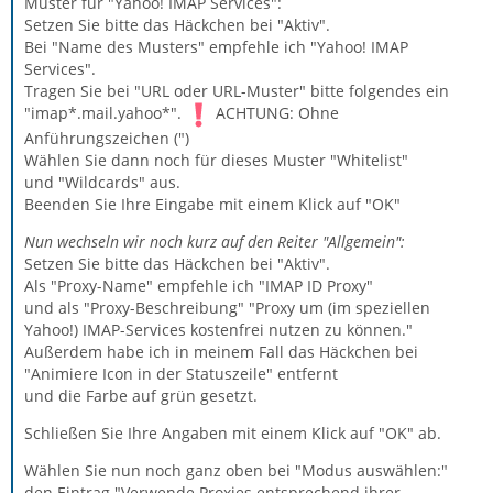
Muster für "Yahoo! IMAP Services":
Setzen Sie bitte das Häckchen bei "Aktiv".
Bei "Name des Musters" empfehle ich "Yahoo! IMAP
Services".
Tragen Sie bei "URL oder URL-Muster" bitte folgendes ein
"imap*.mail.yahoo*".
ACHTUNG: Ohne
Anführungszeichen (")
Wählen Sie dann noch für dieses Muster "Whitelist"
und "Wildcards" aus.
Beenden Sie Ihre Eingabe mit einem Klick auf "OK"
Nun wechseln wir noch kurz auf den Reiter "Allgemein":
Setzen Sie bitte das Häckchen bei "Aktiv".
Als "Proxy-Name" empfehle ich "IMAP ID Proxy"
und als "Proxy-Beschreibung" "Proxy um (im speziellen
Yahoo!) IMAP-Services kostenfrei nutzen zu können."
Außerdem habe ich in meinem Fall das Häckchen bei
"Animiere Icon in der Statuszeile" entfernt
und die Farbe auf grün gesetzt.
Schließen Sie Ihre Angaben mit einem Klick auf "OK" ab.
Wählen Sie nun noch ganz oben bei "Modus auswählen:"
den Eintrag "Verwende Proxies entsprechend ihrer