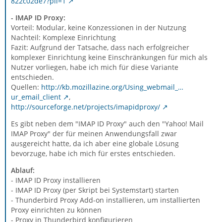
822c02de7?pli=1
- IMAP ID Proxy:
Vorteil: Modular, keine Konzessionen in der Nutzung
Nachteil: Komplexe Einrichtung
Fazit: Aufgrund der Tatsache, dass nach erfolgreicher
komplexer Einrichtung keine Einschränkungen für mich als
Nutzer vorliegen, habe ich mich für diese Variante
entschieden.
Quellen:
http://kb.mozillazine.org/Using_webmail_…
ur_email_client
,
http://sourceforge.net/projects/imapidproxy/
Es gibt neben dem "IMAP ID Proxy" auch den "Yahoo! Mail
IMAP Proxy" der für meinen Anwendungsfall zwar
ausgereicht hatte, da ich aber eine globale Lösung
bevorzuge, habe ich mich für erstes entschieden.
Ablauf:
- IMAP ID Proxy installieren
- IMAP ID Proxy (per Skript bei Systemstart) starten
- Thunderbird Proxy Add-on installieren, um installierten
Proxy einrichten zu können
- Proxy in Thunderbird konfigurieren