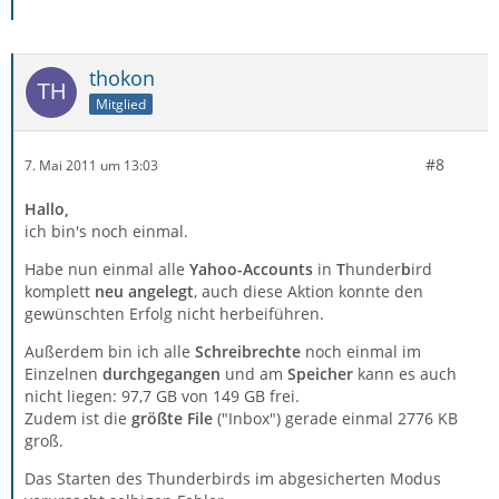
thokon
Mitglied
#8
7. Mai 2011 um 13:03
Hallo,
ich bin's noch einmal.
Habe nun einmal alle
Yahoo-Accounts
in
T
hunder
b
ird
komplett
neu angelegt
, auch diese Aktion konnte den
gewünschten Erfolg nicht herbeiführen.
Außerdem bin ich alle
Schreibrechte
noch einmal im
Einzelnen
durchgegangen
und am
Speicher
kann es auch
nicht liegen: 97,7 GB von 149 GB frei.
Zudem ist die
größte File
("Inbox") gerade einmal 2776 KB
groß.
Das Starten des Thunderbirds im abgesicherten Modus