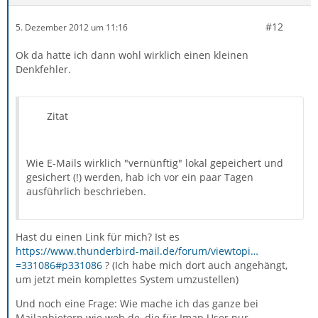
#12
5. Dezember 2012 um 11:16
Ok da hatte ich dann wohl wirklich einen kleinen
Denkfehler.
Zitat
Wie E-Mails wirklich "vernünftig" lokal gepeichert und
gesichert (!) werden, hab ich vor ein paar Tagen
ausführlich beschrieben.
Hast du einen Link für mich? Ist es
https://www.thunderbird-mail.de/forum/viewtopi…
=331086#p331086
? (Ich habe mich dort auch angehängt,
um jetzt mein komplettes System umzustellen)
Und noch eine Frage: Wie mache ich das ganze bei
Mailanbietern wie web.de, die für Imap User nur