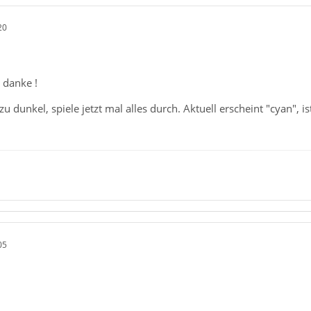
20
 danke !
u dunkel, spiele jetzt mal alles durch. Aktuell erscheint "cyan"
05