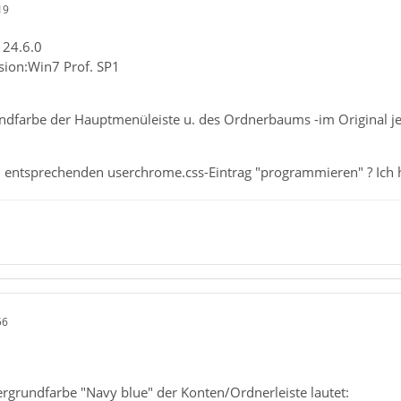
19
 24.6.0
sion:Win7 Prof. SP1
ndfarbe der Hauptmenüleiste u. des Ordnerbaums -im Original je
entsprechenden userchrome.css-Eintrag "programmieren" ? Ich 
56
ergrundfarbe "Navy blue" der Konten/Ordnerleiste lautet: