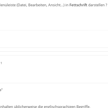
nüleiste (Datei, Bearbeiten, Ansicht...) in
Fettschrift
darstellen ?
11
a"
nhalten üblicherweise die englischsprachigen Begriffe.