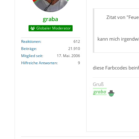
Zitat von "Feu
graba
Globaler Moderator
kann mich irgendwi
Reaktionen
612
Beiträge
21.910
Mitglied seit
17. Mai. 2006
Hilfreiche Antworten
9
diese Farbcodes beinh
Gruß
graba