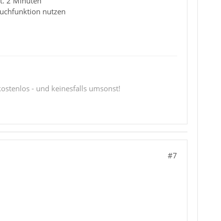
lt. 2 Minuten
Suchfunktion nutzen
 kostenlos - und keinesfalls umsonst!
#7