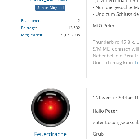
- Jetzt den Inhalt de
- Nun die gesuchte M
Senior-Mitglied
- Und zum Schluss de
Reaktionen
2
MfG Peter
Beiträge
13.502
Mitglied seit
5. Jun. 2005
Thunderbird 45.8.x, 
S/MIME, denn
ich
wil
Nebenbei: die Benut
Und:
Ich mag kein
T
17. Dezember 2014 um 11
Hallo
Peter
,
guter Lösungsvorschl
Feuerdrache
Gruß