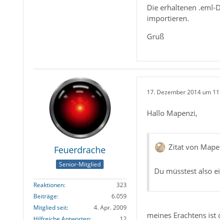
Die erhaltenen .eml-
importieren.
Gruß
17. Dezember 2014 um 11
Hallo Mapenzi,
Zitat von Mape
Feuerdrache
Senior-Mitglied
Du müsstest also e
Reaktionen
323
Beiträge
6.059
Mitglied seit
4. Apr. 2009
meines Erachtens ist 
Hilfreiche Antworten
12