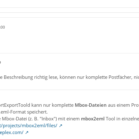
:00
b
ge Beschreibung richtig lese, können nur komplette Postfächer, 
ortExportToold kann nur komplette
Mbox-Dateien
aus einem Prof
.eml-Format speichert.
 Mbox-Datei (z. B. "Inbox") mit einem
mbox2eml
Tool in einzeln
et/projects/mbox2eml/files/
eplex.com/