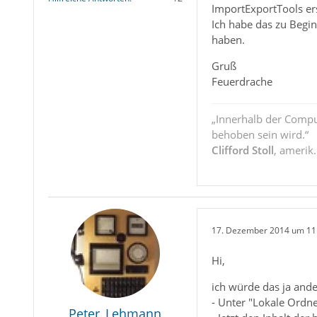
ImportExportTools ers
Ich habe das zu Begi
haben.
Gruß
Feuerdrache
„Innerhalb der Compu
behoben sein wird.“
Clifford Stoll
, amerik
17. Dezember 2014 um 11
Hi,
ich würde das ja and
- Unter "Lokale Ordn
Peter_Lehmann