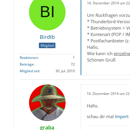
16. Dezember 2014 um 22
Um Rückfragen vorzu
* Thunderbird-Versio
* Betriebssystem + V
* Kontenart (POP / I
Birdtb
* Postfachanbieter (z
Mitglied
Hallo,
Wie kann ich
einzeln
Reaktionen
1
Schönen Gruß
Beiträge
72
Mitglied seit
30. Jul. 2010
16. Dezember 2014 um 22
Hallo,
schau dir mal
Import 
graba