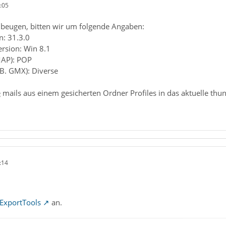
:05
beugen, bitten wir um folgende Angaben:
n: 31.3.0
ersion: Win 8.1
MAP): POP
.B. GMX): Diverse
e
mails aus einem gesicherten Ordner Profiles in das aktuelle t
:14
ExportTools
an.