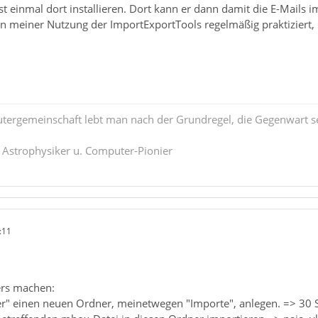
t einmal dort installieren. Dort kann er dann damit die E-Mails 
nn meiner Nutzung der ImportExportTools regelmäßig praktiziert, 
tergemeinschaft lebt man nach der Grundregel, die Gegenwart se
. Astrophysiker u. Computer-Pionier
:11
ers machen:
er" einen neuen Ordner, meinetwegen "Importe", anlegen. => 30