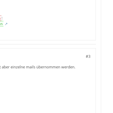
n
!
en
#3
cht aber einzelne mails übernommen werden.