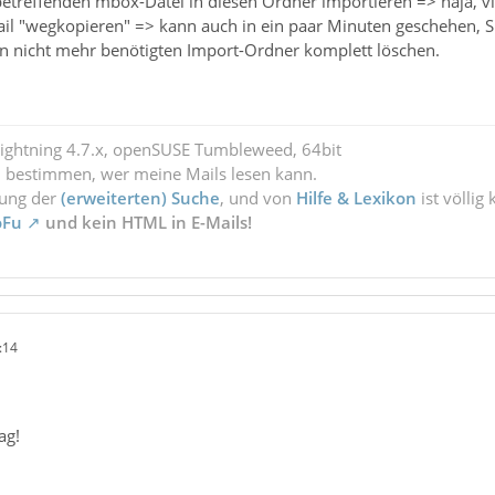
r betreffenden mbox-Datei in diesen Ordner importieren => naja, v
ail "wegkopieren" => kann auch in ein paar Minuten geschehen, 
n nicht mehr benötigten Import-Ordner komplett löschen.
Lightning 4.7.x, openSUSE Tumbleweed, 64bit
l bestimmen, wer meine Mails lesen kann.
zung der
(erweiterten) Suche
, und von
Hilfe & Lexikon
ist völlig
oFu
und kein HTML in E-Mails!
:14
ag!