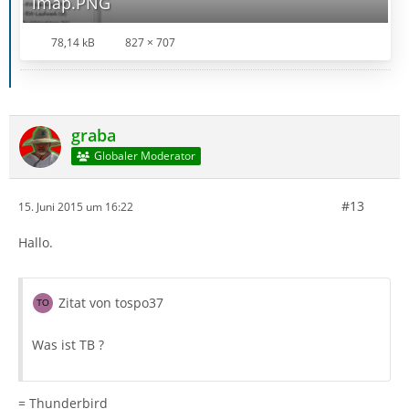
imap.PNG
78,14 kB
827 × 707
graba
Globaler Moderator
#13
15. Juni 2015 um 16:22
Hallo.
Zitat von tospo37
Was ist TB ?
= Thunderbird