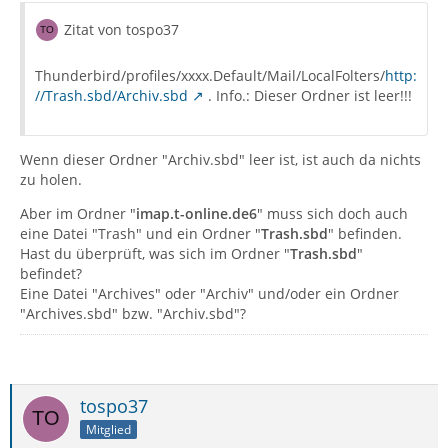
Zitat von tospo37
Thunderbird/profiles/xxxx.Default/Mail/LocalFolters/
http:
//Trash.sbd/Archiv.sbd
. Info.: Dieser Ordner ist leer!!!
Wenn dieser Ordner "Archiv.sbd" leer ist, ist auch da nichts
zu holen.
Aber im Ordner "
imap.t-online.de6
" muss sich doch auch
eine Datei "Trash" und ein Ordner "
Trash.sbd
" befinden.
Hast du überprüft, was sich im Ordner "
Trash.sbd
"
befindet?
Eine Datei "Archives" oder "Archiv" und/oder ein Ordner
"Archives.sbd" bzw. "Archiv.sbd"?
tospo37
Mitglied