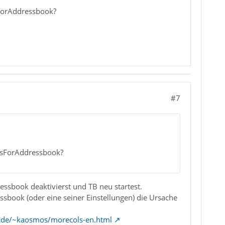
sForAddressbook?
#7
onsForAddressbook?
ssbook deaktivierst und TB neu startest.
sbook (oder eine seiner Einstellungen) die Ursache
ll.de/~kaosmos/morecols-en.html