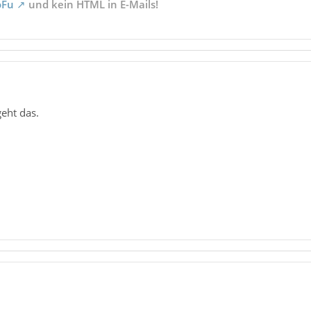
oFu
und kein HTML in E-Mails!
geht das.