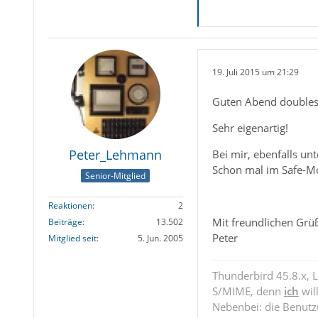
19. Juli 2015 um 21:29
Guten Abend doubles! (
Sehr eigenartig!
Peter_Lehmann
Bei mir, ebenfalls un
Schon mal im Safe-Mo
Senior-Mitglied
Reaktionen
2
Mit freundlichen Grü
Beiträge
13.502
Peter
Mitglied seit
5. Jun. 2005
Thunderbird 45.8.x, 
S/MIME, denn
ich
wil
Nebenbei: die Benut