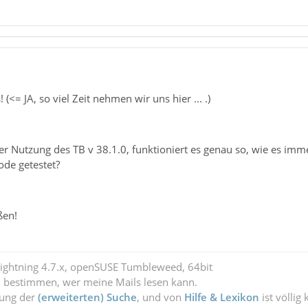
<= JA, so viel Zeit nehmen wir uns hier ... .)
ter Nutzung des TB v 38.1.0, funktioniert es genau so, wie es imme
de getestet?
ßen!
Lightning 4.7.x, openSUSE Tumbleweed, 64bit
l bestimmen, wer meine Mails lesen kann.
zung der
(erweiterten) Suche
, und von
Hilfe & Lexikon
ist völlig