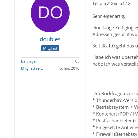
19. Juli 2015 um 21:15
Sehr eigenartig,
eine lange Zeit ging
Adressen gesucht wurd
doubles
Seit 38.1.0 geht das 
Mitglied
Habe ich was überse
Beiträge
65
habe ich was verstellt
Mitglied seit
6. Jan. 2010
Um Rückfragen vorzu
* Thunderbird-Versio
* Betriebssystem + V
* Kontenart (POP / I
* Postfachanbieter (z
* Eingesetzte Antivir
* Firewall (Betriebss