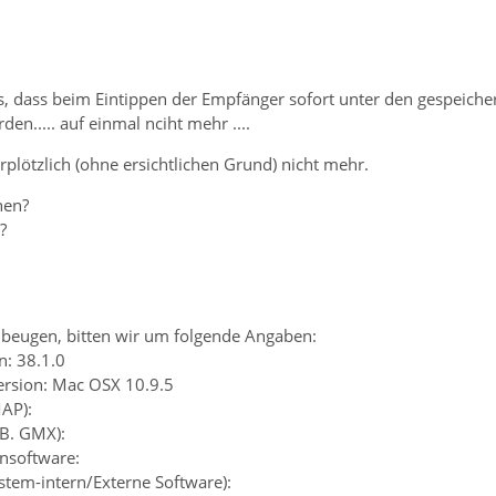
 es, dass beim Eintippen der Empfänger sofort unter den gespeich
en..... auf einmal nciht mehr ....
urplötzlich (ohne ersichtlichen Grund) nicht mehr.
hen?
?
beugen, bitten wir um folgende Angaben:
n: 38.1.0
ersion: Mac OSX 10.9.5
MAP):
.B. GMX):
ensoftware:
ystem-intern/Externe Software):