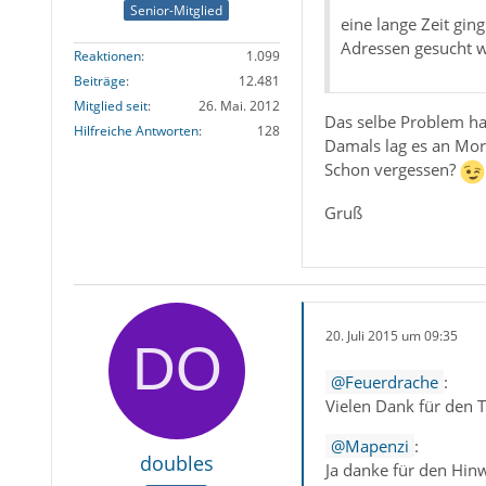
Senior-Mitglied
eine lange Zeit gi
Adressen gesucht wu
Reaktionen
1.099
Beiträge
12.481
Mitglied seit
26. Mai. 2012
Das selbe Problem ha
Hilfreiche Antworten
128
Damals lag es an Mo
Schon vergessen?
Gruß
20. Juli 2015 um 09:35
Feuerdrache
:
Vielen Dank für den Ti
Mapenzi
:
doubles
Ja danke für den Hinw