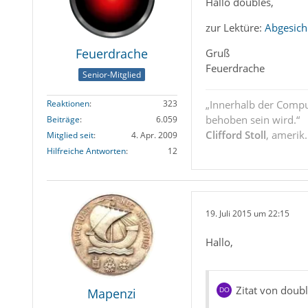
Hallo doubles,
zur Lektüre:
Abgesich
Feuerdrache
Gruß
Feuerdrache
Senior-Mitglied
Reaktionen
323
„Innerhalb der Compu
behoben sein wird.“
Beiträge
6.059
Clifford Stoll
, amerik
Mitglied seit
4. Apr. 2009
Hilfreiche Antworten
12
19. Juli 2015 um 22:15
Hallo,
Zitat von doub
Mapenzi