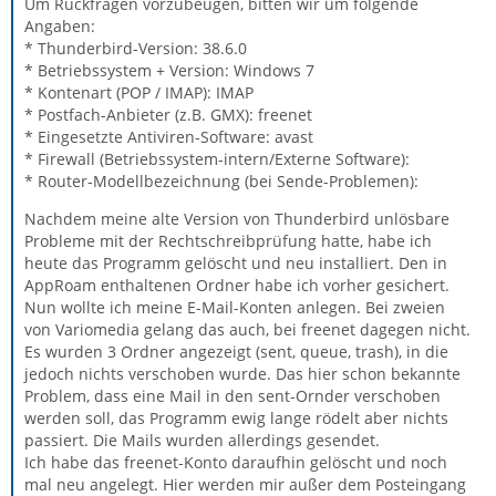
Um Rückfragen vorzubeugen, bitten wir um folgende
Angaben:
* Thunderbird-Version: 38.6.0
* Betriebssystem + Version: Windows 7
* Kontenart (POP / IMAP): IMAP
* Postfach-Anbieter (z.B. GMX): freenet
* Eingesetzte Antiviren-Software: avast
* Firewall (Betriebssystem-intern/Externe Software):
* Router-Modellbezeichnung (bei Sende-Problemen):
Nachdem meine alte Version von Thunderbird unlösbare
Probleme mit der Rechtschreibprüfung hatte, habe ich
heute das Programm gelöscht und neu installiert. Den in
AppRoam enthaltenen Ordner habe ich vorher gesichert.
Nun wollte ich meine E-Mail-Konten anlegen. Bei zweien
von Variomedia gelang das auch, bei freenet dagegen nicht.
Es wurden 3 Ordner angezeigt (sent, queue, trash), in die
jedoch nichts verschoben wurde. Das hier schon bekannte
Problem, dass eine Mail in den sent-Ornder verschoben
werden soll, das Programm ewig lange rödelt aber nichts
passiert. Die Mails wurden allerdings gesendet.
Ich habe das freenet-Konto daraufhin gelöscht und noch
mal neu angelegt. Hier werden mir außer dem Posteingang