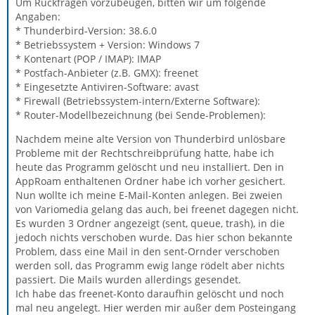
Um Rückfragen vorzubeugen, bitten wir um folgende
Angaben:
* Thunderbird-Version: 38.6.0
* Betriebssystem + Version: Windows 7
* Kontenart (POP / IMAP): IMAP
* Postfach-Anbieter (z.B. GMX): freenet
* Eingesetzte Antiviren-Software: avast
* Firewall (Betriebssystem-intern/Externe Software):
* Router-Modellbezeichnung (bei Sende-Problemen):
Nachdem meine alte Version von Thunderbird unlösbare
Probleme mit der Rechtschreibprüfung hatte, habe ich
heute das Programm gelöscht und neu installiert. Den in
AppRoam enthaltenen Ordner habe ich vorher gesichert.
Nun wollte ich meine E-Mail-Konten anlegen. Bei zweien
von Variomedia gelang das auch, bei freenet dagegen nicht.
Es wurden 3 Ordner angezeigt (sent, queue, trash), in die
jedoch nichts verschoben wurde. Das hier schon bekannte
Problem, dass eine Mail in den sent-Ornder verschoben
werden soll, das Programm ewig lange rödelt aber nichts
passiert. Die Mails wurden allerdings gesendet.
Ich habe das freenet-Konto daraufhin gelöscht und noch
mal neu angelegt. Hier werden mir außer dem Posteingang