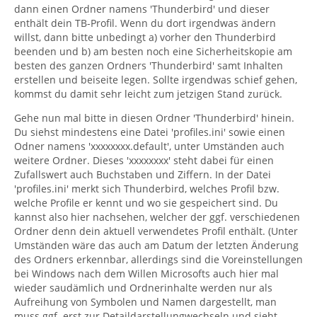
dann einen Ordner namens 'Thunderbird' und dieser
enthält dein TB-Profil. Wenn du dort irgendwas ändern
willst, dann bitte unbedingt a) vorher den Thunderbird
beenden und b) am besten noch eine Sicherheitskopie am
besten des ganzen Ordners 'Thunderbird' samt Inhalten
erstellen und beiseite legen. Sollte irgendwas schief gehen,
kommst du damit sehr leicht zum jetzigen Stand zurück.
Gehe nun mal bitte in diesen Ordner 'Thunderbird' hinein.
Du siehst mindestens eine Datei 'profiles.ini' sowie einen
Odner namens 'xxxxxxxx.default', unter Umständen auch
weitere Ordner. Dieses 'xxxxxxxx' steht dabei für einen
Zufallswert auch Buchstaben und Ziffern. In der Datei
'profiles.ini' merkt sich Thunderbird, welches Profil bzw.
welche Profile er kennt und wo sie gespeichert sind. Du
kannst also hier nachsehen, welcher der ggf. verschiedenen
Ordner denn dein aktuell verwendetes Profil enthält. (Unter
Umständen wäre das auch am Datum der letzten Änderung
des Ordners erkennbar, allerdings sind die Voreinstellungen
bei Windows nach dem Willen Microsofts auch hier mal
wieder saudämlich und Ordnerinhalte werden nur als
Aufreihung von Symbolen und Namen dargestellt, man
muss ggf. erst zur Detaildarstellungwechseln und sieht