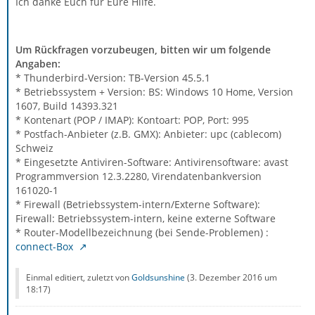
Ich danke Euch für Eure Hilfe.
Um Rückfragen vorzubeugen, bitten wir um folgende
Angaben:
* Thunderbird-Version: TB-Version 45.5.1
* Betriebssystem + Version: BS: Windows 10 Home, Version
1607, Build 14393.321
* Kontenart (POP / IMAP): Kontoart: POP, Port: 995
* Postfach-Anbieter (z.B. GMX): Anbieter: upc (cablecom)
Schweiz
* Eingesetzte Antiviren-Software: Antivirensoftware: avast
Programmversion 12.3.2280, Virendatenbankversion
161020-1
* Firewall (Betriebssystem-intern/Externe Software):
Firewall: Betriebssystem-intern, keine externe Software
* Router-Modellbezeichnung (bei Sende-Problemen) :
connect-Box
Einmal editiert, zuletzt von
Goldsunshine
(
3. Dezember 2016 um
18:17
)