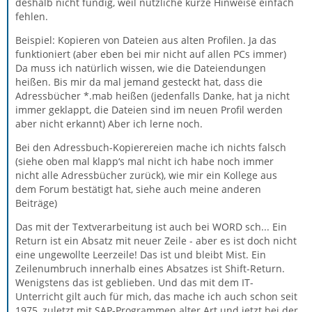
deshalb nicht fündig, weil nützliche kurze Hinweise einfach
fehlen.
Beispiel: Kopieren von Dateien aus alten Profilen. Ja das
funktioniert (aber eben bei mir nicht auf allen PCs immer)
Da muss ich natürlich wissen, wie die Dateiendungen
heißen. Bis mir da mal jemand gesteckt hat, dass die
Adressbücher *.mab heißen (jedenfalls Danke, hat ja nicht
immer geklappt, die Dateien sind im neuen Profil werden
aber nicht erkannt) Aber ich lerne noch.
Bei den Adressbuch-Kopierereien mache ich nichts falsch
(siehe oben mal klapp‘s mal nicht ich habe noch immer
nicht alle Adressbücher zurück), wie mir ein Kollege aus
dem Forum bestätigt hat, siehe auch meine anderen
Beiträge)
Das mit der Textverarbeitung ist auch bei WORD sch... Ein
Return ist ein Absatz mit neuer Zeile - aber es ist doch nicht
eine ungewollte Leerzeile! Das ist und bleibt Mist. Ein
Zeilenumbruch innerhalb eines Absatzes ist Shift-Return.
Wenigstens das ist geblieben. Und das mit dem IT-
Unterricht gilt auch für mich, das mache ich auch schon seit
1975, zuletzt mit SAP-Programmen alter Art und jetzt bei der