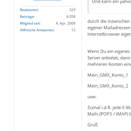
Und kann ein yahoo
Reaktionen
323
Beiträge
6.059
durch die inzwischen
Mitglied seit
4. Apr. 2009
eigener Mailadressen
Hilfreiche Antworten
12
Internetbrowser eigen
Wenn Du ein eigenes
Server anbietet, dann
mehreren Konten eine
Mein_GMX_Konto_1
Mein_GMX_Konto_2
usw.
Zumal i.d.R. jede E-M
Mails (POP3 / IMAP) b
Gruß