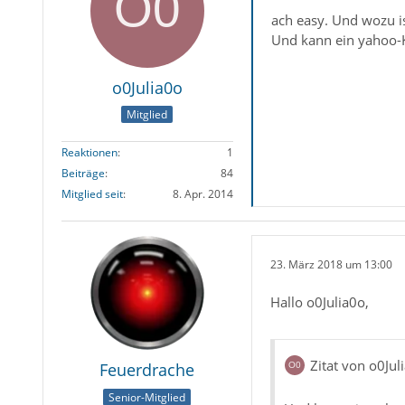
ach easy. Und wozu i
Und kann ein yahoo-K
o0Julia0o
Mitglied
Reaktionen
1
Beiträge
84
Mitglied seit
8. Apr. 2014
23. März 2018 um 13:00
Hallo o0Julia0o,
Zitat von o0Jul
Feuerdrache
Senior-Mitglied