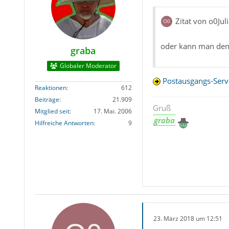
Zitat von o0Jul
oder kann man den 
graba
Globaler Moderator
Postausgangs-Serv
Reaktionen
612
Beiträge
21.909
Gruß
Mitglied seit
17. Mai. 2006
graba
Hilfreiche Antworten
9
23. März 2018 um 12:51