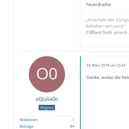
Feuerdrache
„Innerhalb der Compu
behoben sein wird.“
Clifford Stoll
, amerik
24. März 2018 um 12:24
Danke, wobei die be
o0Julia0o
Mitglied
Reaktionen
1
Beiträge
84