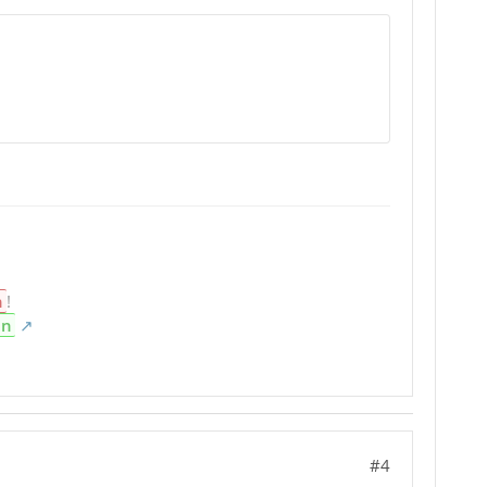
n
!
en
#4