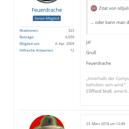
Zitat von o0Jul
Feuerdrache
Senior-Mitglied
... oder kann man 
Reaktionen
323
Beiträge
6.059
ja!
Mitglied seit
4. Apr. 2009
Hilfreiche Antworten
12
Gruß
Feuerdrache
„Innerhalb der Compu
behoben sein wird.“
Clifford Stoll
, amerik
23. März 2018 um 12:49