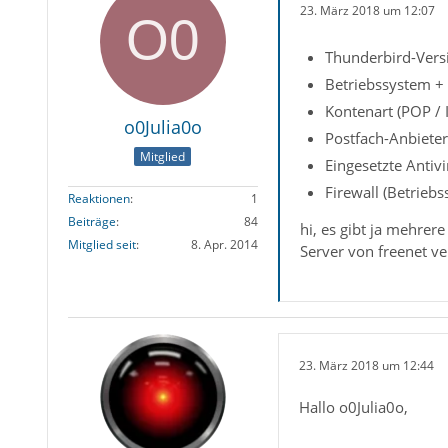
23. März 2018 um 12:07
Thunderbird-Versi
Betriebssystem +
Kontenart (POP /
o0Julia0o
Postfach-Anbieter
Mitglied
Eingesetzte Anti
Firewall (Betrieb
Reaktionen
1
Beiträge
84
hi, es gibt ja mehre
Mitglied seit
8. Apr. 2014
Server von freenet v
23. März 2018 um 12:44
Hallo o0Julia0o,