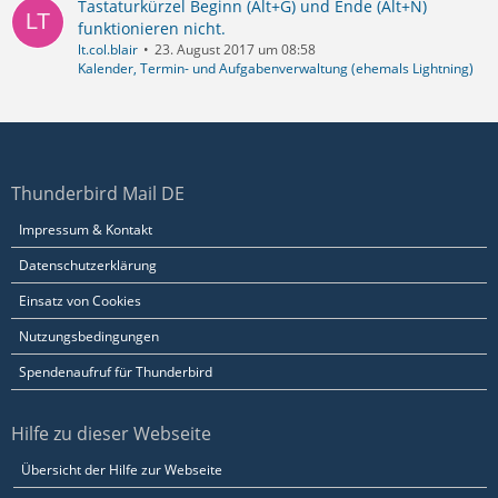
Tastaturkürzel Beginn (Alt+G) und Ende (Alt+N)
funktionieren nicht.
lt.col.blair
23. August 2017 um 08:58
Kalender, Termin- und Aufgabenverwaltung (ehemals Lightning)
Thunderbird Mail DE
Impressum & Kontakt
Datenschutzerklärung
Einsatz von Cookies
Nutzungsbedingungen
Spendenaufruf für Thunderbird
Hilfe zu dieser Webseite
Übersicht der Hilfe zur Webseite