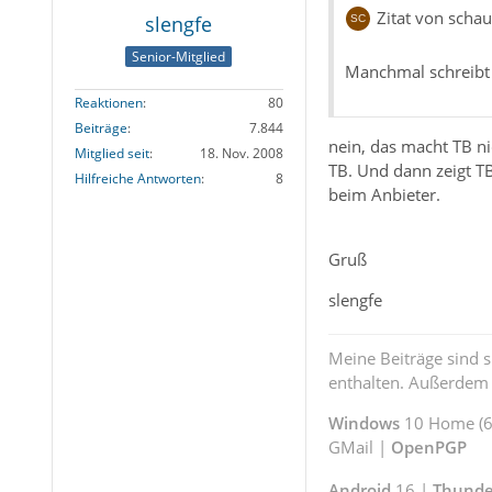
Zitat von sch
slengfe
Senior-Mitglied
Manchmal schreibt 
Reaktionen
80
Beiträge
7.844
nein, das macht TB nic
Mitglied seit
18. Nov. 2008
TB. Und dann zeigt TB
Hilfreiche Antworten
8
beim Anbieter.
Gruß
slengfe
Meine Beiträge sind 
enthalten. Außerdem s
Windows
10 Home (64
GMail |
OpenPGP
Android
16 |
Thunde