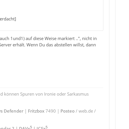
erdacht]
auch 1und1) auf diese Weise markiert ..", nicht in
erver erhält. Wenn Du das abstellen willst, dann
und können Spuren von Ironie oder Sarkasmus
s Defender
|
Fritzbox
7490 |
Posteo
/ web.de /
5
5
endar 2 | DAVx
| ICSx