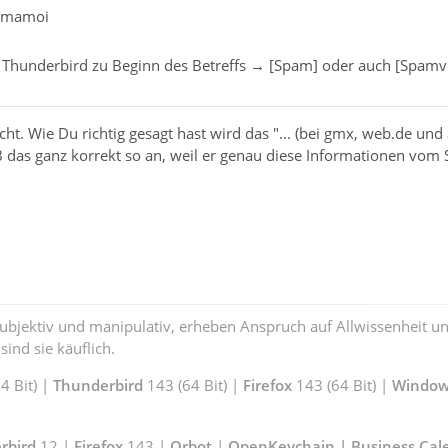
aumamoi
Thunderbird zu Beginn des Betreffs → [Spam] oder auch [Spamv
ht. Wie Du richtig gesagt hast wird das "... (bei gmx, web.de und 
 das ganz korrekt so an, weil er genau diese Informationen vom S
subjektiv und manipulativ, erheben Anspruch auf Allwissenheit 
ind sie käuflich.
 Bit) |
Thunderbird
143 (64 Bit) |
Firefox
143 (64 Bit) |
Window
rbird
12 |
Firefox
143 |
Orbot
|
OpenKeychain | Business Cal