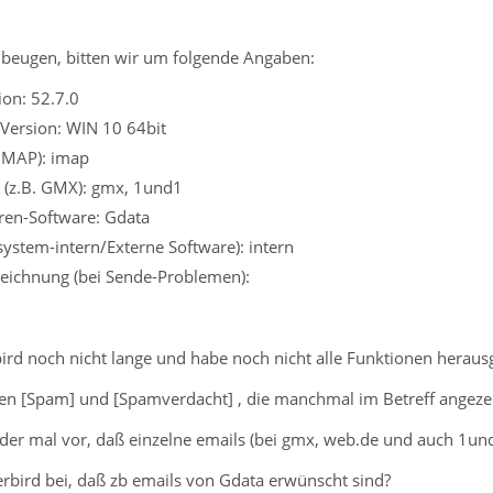
beugen, bitten wir um folgende Angaben:
on: 52.7.0
Version: WIN 10 64bit
 IMAP): imap
 (z.B. GMX): gmx, 1und1
iren-Software: Gdata
ssystem-intern/Externe Software): intern
eichnung (bei Sende-Problemen):
ird noch nicht lange und habe noch nicht alle Funktionen herau
en [Spam] und [Spamverdacht] , die manchmal im Betreff angeze
r mal vor, daß einzelne emails (bei gmx, web.de und auch 1und
erbird bei, daß zb emails von Gdata erwünscht sind?