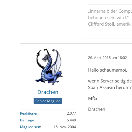
„Innerhalb der Compu
behoben sein wird.“
Clifford Stoll
, amerik
26. April 2018 um 18:02
Hallo schaumamoi,
wenn Server-seitig de
SpamAssasin herum? S
Drachen
MfG
Senior-Mitglied
Drachen
Reaktionen
2.077
Beiträge
5.449
Mitglied seit
15. Nov. 2004