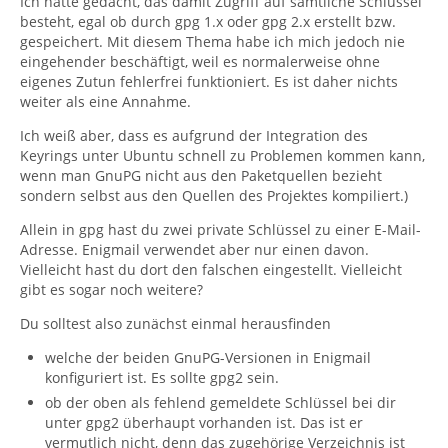
Ich hätte gedacht, das damit Zugriff auf sämtliche Schlüssel
besteht, egal ob durch gpg 1.x oder gpg 2.x erstellt bzw.
gespeichert. Mit diesem Thema habe ich mich jedoch nie
eingehender beschäftigt, weil es normalerweise ohne
eigenes Zutun fehlerfrei funktioniert. Es ist daher nichts
weiter als eine Annahme.
Ich weiß aber, dass es aufgrund der Integration des
Keyrings unter Ubuntu schnell zu Problemen kommen kann,
wenn man GnuPG nicht aus den Paketquellen bezieht
sondern selbst aus den Quellen des Projektes kompiliert.)
Allein in gpg hast du zwei private Schlüssel zu einer E-Mail-
Adresse. Enigmail verwendet aber nur einen davon.
Vielleicht hast du dort den falschen eingestellt. Vielleicht
gibt es sogar noch weitere?
Du solltest also zunächst einmal herausfinden
welche der beiden GnuPG-Versionen in Enigmail
konfiguriert ist. Es sollte gpg2 sein.
ob der oben als fehlend gemeldete Schlüssel bei dir
unter gpg2 überhaupt vorhanden ist. Das ist er
vermutlich nicht, denn das zugehörige Verzeichnis ist