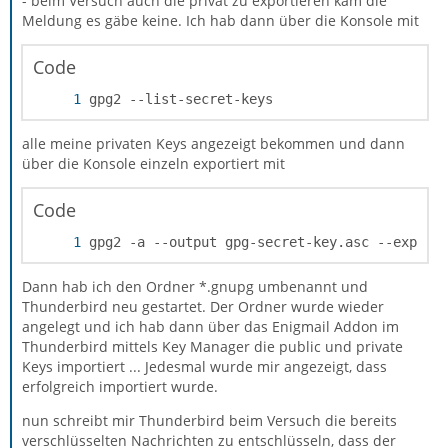
- beim Versuch auch die privat zu exportieren kam die
Meldung es gäbe keine. Ich hab dann über die Konsole mit
Code
gpg2 --list-secret-keys
alle meine privaten Keys angezeigt bekommen und dann
über die Konsole einzeln exportiert mit
There is NO WARRANTY, to the extent permitte
Code
gpg2 -a --output gpg-secret-key.asc --export
Dann hab ich den Ordner *.gnupg umbenannt und
Thunderbird neu gestartet. Der Ordner wurde wieder
angelegt und ich hab dann über das Enigmail Addon im
Thunderbird mittels Key Manager die public und private
Keys importiert ... Jedesmal wurde mir angezeigt, dass
erfolgreich importiert wurde.
nun schreibt mir Thunderbird beim Versuch die bereits
verschlüsselten Nachrichten zu entschlüsseln, dass der