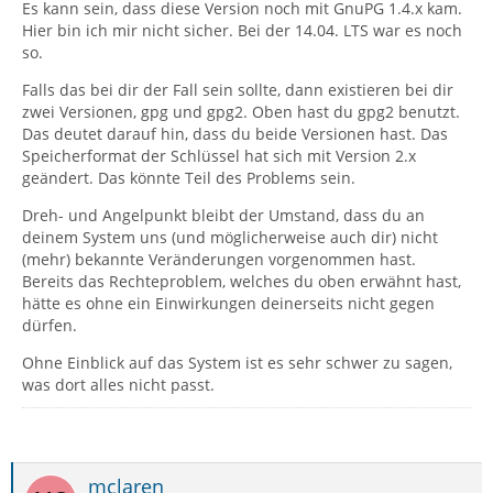
Es kann sein, dass diese Version noch mit GnuPG 1.4.x kam.
Hier bin ich mir nicht sicher. Bei der 14.04. LTS war es noch
so.
Falls das bei dir der Fall sein sollte, dann existieren bei dir
zwei Versionen, gpg und gpg2. Oben hast du gpg2 benutzt.
Das deutet darauf hin, dass du beide Versionen hast. Das
Speicherformat der Schlüssel hat sich mit Version 2.x
geändert. Das könnte Teil des Problems sein.
Dreh- und Angelpunkt bleibt der Umstand, dass du an
2018-09-29 10:43:52.982 [DEBUG] windows.jsm:
deinem System uns (und möglicherweise auch dir) nicht
(mehr) bekannte Veränderungen vorgenommen hast.
Bereits das Rechteproblem, welches du oben erwähnt hast,
hätte es ohne ein Einwirkungen deinerseits nicht gegen
dürfen.
Ohne Einblick auf das System ist es sehr schwer zu sagen,
was dort alles nicht passt.
mclaren