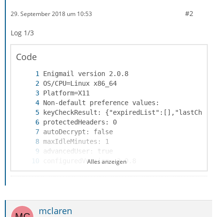
#2
29. September 2018 um 10:53
Log 1/3
enigmail> /usr/bin/gpg2 --charset utf-8 --di
Code
Alles anzeigen
mclaren