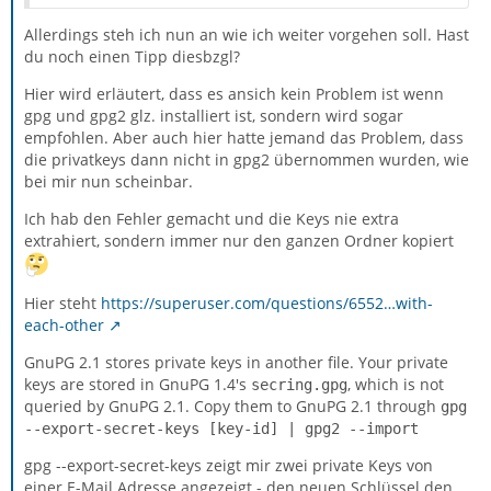
Allerdings steh ich nun an wie ich weiter vorgehen soll. Hast
du noch einen Tipp diesbzgl?
Hier wird erläutert, dass es ansich kein Problem ist wenn
gpg und gpg2 glz. installiert ist, sondern wird sogar
empfohlen. Aber auch hier hatte jemand das Problem, dass
die privatkeys dann nicht in gpg2 übernommen wurden, wie
bei mir nun scheinbar.
Ich hab den Fehler gemacht und die Keys nie extra
extrahiert, sondern immer nur den ganzen Ordner kopiert
Hier steht
https://superuser.com/questions/6552…with-
each-other
GnuPG 2.1 stores private keys in another file. Your private
keys are stored in GnuPG 1.4's
, which is not
secring.gpg
queried by GnuPG 2.1. Copy them to GnuPG 2.1 through
gpg
--export-secret-keys [key-id] | gpg2 --import
gpg --export-secret-keys zeigt mir zwei private Keys von
einer E-Mail Adresse angezeigt - den neuen Schlüssel den