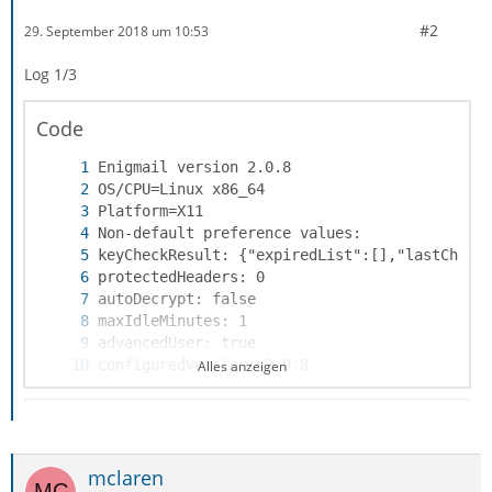
#2
29. September 2018 um 10:53
Log 1/3
enigmail> /usr/bin/gpg2 --charset utf-8 --di
Code
Alles anzeigen
mclaren