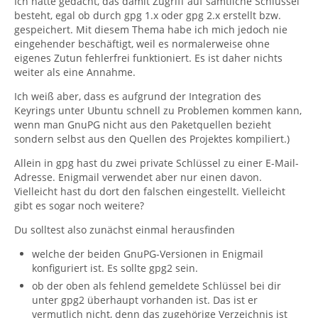
Ich hätte gedacht, das damit Zugriff auf sämtliche Schlüssel
besteht, egal ob durch gpg 1.x oder gpg 2.x erstellt bzw.
gespeichert. Mit diesem Thema habe ich mich jedoch nie
eingehender beschäftigt, weil es normalerweise ohne
eigenes Zutun fehlerfrei funktioniert. Es ist daher nichts
weiter als eine Annahme.
Ich weiß aber, dass es aufgrund der Integration des
Keyrings unter Ubuntu schnell zu Problemen kommen kann,
wenn man GnuPG nicht aus den Paketquellen bezieht
sondern selbst aus den Quellen des Projektes kompiliert.)
Allein in gpg hast du zwei private Schlüssel zu einer E-Mail-
Adresse. Enigmail verwendet aber nur einen davon.
Vielleicht hast du dort den falschen eingestellt. Vielleicht
gibt es sogar noch weitere?
Du solltest also zunächst einmal herausfinden
welche der beiden GnuPG-Versionen in Enigmail
konfiguriert ist. Es sollte gpg2 sein.
ob der oben als fehlend gemeldete Schlüssel bei dir
unter gpg2 überhaupt vorhanden ist. Das ist er
vermutlich nicht, denn das zugehörige Verzeichnis ist