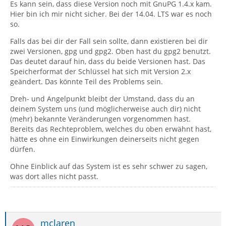
Es kann sein, dass diese Version noch mit GnuPG 1.4.x kam.
Hier bin ich mir nicht sicher. Bei der 14.04. LTS war es noch
so.
Falls das bei dir der Fall sein sollte, dann existieren bei dir
zwei Versionen, gpg und gpg2. Oben hast du gpg2 benutzt.
Das deutet darauf hin, dass du beide Versionen hast. Das
Speicherformat der Schlüssel hat sich mit Version 2.x
geändert. Das könnte Teil des Problems sein.
Dreh- und Angelpunkt bleibt der Umstand, dass du an
2018-09-29 10:43:52.982 [DEBUG] windows.jsm:
deinem System uns (und möglicherweise auch dir) nicht
(mehr) bekannte Veränderungen vorgenommen hast.
Bereits das Rechteproblem, welches du oben erwähnt hast,
hätte es ohne ein Einwirkungen deinerseits nicht gegen
dürfen.
Ohne Einblick auf das System ist es sehr schwer zu sagen,
was dort alles nicht passt.
mclaren