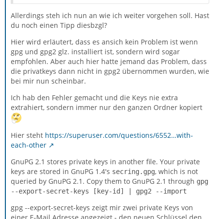
Allerdings steh ich nun an wie ich weiter vorgehen soll. Hast
du noch einen Tipp diesbzgl?
Hier wird erläutert, dass es ansich kein Problem ist wenn
gpg und gpg2 glz. installiert ist, sondern wird sogar
empfohlen. Aber auch hier hatte jemand das Problem, dass
die privatkeys dann nicht in gpg2 übernommen wurden, wie
bei mir nun scheinbar.
Ich hab den Fehler gemacht und die Keys nie extra
extrahiert, sondern immer nur den ganzen Ordner kopiert
Hier steht
https://superuser.com/questions/6552…with-
each-other
GnuPG 2.1 stores private keys in another file. Your private
keys are stored in GnuPG 1.4's
, which is not
secring.gpg
queried by GnuPG 2.1. Copy them to GnuPG 2.1 through
gpg
--export-secret-keys [key-id] | gpg2 --import
gpg --export-secret-keys zeigt mir zwei private Keys von
einer E-Mail Adresse angezeigt - den neuen Schlüssel den