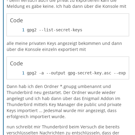
- beim Versuch auch die privat zu exportieren kam die
Meldung es gäbe keine. Ich hab dann über die Konsole mit
Code
gpg2 --list-secret-keys
alle meine privaten Keys angezeigt bekommen und dann
über die Konsole einzeln exportiert mit
There is NO WARRANTY, to the extent permitte
Code
gpg2 -a --output gpg-secret-key.asc --export
Dann hab ich den Ordner *.gnupg umbenannt und
Thunderbird neu gestartet. Der Ordner wurde wieder
angelegt und ich hab dann über das Enigmail Addon im
Thunderbird mittels Key Manager die public und private
Keys importiert ... Jedesmal wurde mir angezeigt, dass
erfolgreich importiert wurde.
nun schreibt mir Thunderbird beim Versuch die bereits
verschlüsselten Nachrichten zu entschlüsseln, dass der