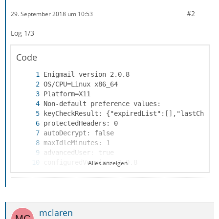
#2
29. September 2018 um 10:53
Log 1/3
enigmail> /usr/bin/gpg2 --charset utf-8 --di
Code
Alles anzeigen
mclaren