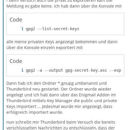
- beim Versuch auch die privat zu exportieren kam die
Meldung es gäbe keine. Ich hab dann über die Konsole mit
Code
gpg2 --list-secret-keys
alle meine privaten Keys angezeigt bekommen und dann
über die Konsole einzeln exportiert mit
There is NO WARRANTY, to the extent permitte
Code
gpg2 -a --output gpg-secret-key.asc --export
Dann hab ich den Ordner *.gnupg umbenannt und
Thunderbird neu gestartet. Der Ordner wurde wieder
angelegt und ich hab dann über das Enigmail Addon im
Thunderbird mittels Key Manager die public und private
Keys importiert ... Jedesmal wurde mir angezeigt, dass
erfolgreich importiert wurde.
nun schreibt mir Thunderbird beim Versuch die bereits
verschlüsselten Nachrichten zu entschlüsseln, dass der