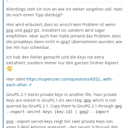
Allerdings steh ich nun an wie ich weiter vorgehen soll. Hast
du noch einen Tipp diesbzgl?
Hier wird erläutert, dass es ansich kein Problem ist wenn
gpg und gpg2 glz. installiert ist, sondern wird sogar
empfohlen. Aber auch hier hatte jemand das Problem, dass
die privatkeys dann nicht in gpg2 übernommen wurden, wie
bei mir nun scheinbar.
Ich hab den Fehler gemacht und die Keys nie extra
extrahiert, sondern immer nur den ganzen Ordner kopiert
Hier steht
https://superuser.com/questions/6552…with-
each-other
GnuPG 2.1 stores private keys in another file. Your private
keys are stored in GnuPG 1.4's
, which is not
secring.gpg
queried by GnuPG 2.1. Copy them to GnuPG 2.1 through
gpg
--export-secret-keys [key-id] | gpg2 --import
gpg --export-secret-keys zeigt mir zwei private Keys von
einer E-Mail Adresse angezeigt - den neuen Schlüssel den