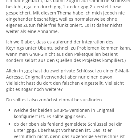
Ich hätte gedacht, das damit Zugriff auf sämtliche Schlüssel
besteht, egal ob durch gpg 1.x oder gpg 2.x erstellt bzw.
gespeichert. Mit diesem Thema habe ich mich jedoch nie
eingehender beschäftigt, weil es normalerweise ohne
eigenes Zutun fehlerfrei funktioniert. Es ist daher nichts
weiter als eine Annahme.
Ich weiß aber, dass es aufgrund der Integration des
Keyrings unter Ubuntu schnell zu Problemen kommen kann,
wenn man GnuPG nicht aus den Paketquellen bezieht
sondern selbst aus den Quellen des Projektes kompiliert.)
Allein in gpg hast du zwei private Schlüssel zu einer E-Mail-
Adresse. Enigmail verwendet aber nur einen davon.
Vielleicht hast du dort den falschen eingestellt. Vielleicht
gibt es sogar noch weitere?
Du solltest also zunächst einmal herausfinden
welche der beiden GnuPG-Versionen in Enigmail
konfiguriert ist. Es sollte gpg2 sein.
ob der oben als fehlend gemeldete Schlüssel bei dir
unter gpg2 überhaupt vorhanden ist. Das ist er
vermutlich nicht, denn das zugehörige Verzeichnis ist