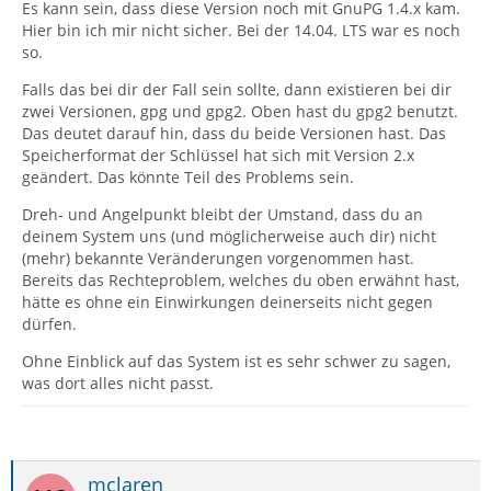
Es kann sein, dass diese Version noch mit GnuPG 1.4.x kam.
Hier bin ich mir nicht sicher. Bei der 14.04. LTS war es noch
so.
Falls das bei dir der Fall sein sollte, dann existieren bei dir
zwei Versionen, gpg und gpg2. Oben hast du gpg2 benutzt.
Das deutet darauf hin, dass du beide Versionen hast. Das
Speicherformat der Schlüssel hat sich mit Version 2.x
geändert. Das könnte Teil des Problems sein.
Dreh- und Angelpunkt bleibt der Umstand, dass du an
2018-09-29 10:43:52.982 [DEBUG] windows.jsm:
deinem System uns (und möglicherweise auch dir) nicht
(mehr) bekannte Veränderungen vorgenommen hast.
Bereits das Rechteproblem, welches du oben erwähnt hast,
hätte es ohne ein Einwirkungen deinerseits nicht gegen
dürfen.
Ohne Einblick auf das System ist es sehr schwer zu sagen,
was dort alles nicht passt.
mclaren