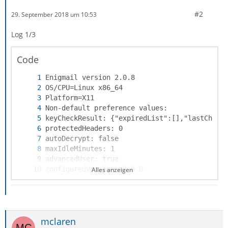
#2
29. September 2018 um 10:53
Log 1/3
enigmail> /usr/bin/gpg2 --charset utf-8 --di
Code
Alles anzeigen
mclaren