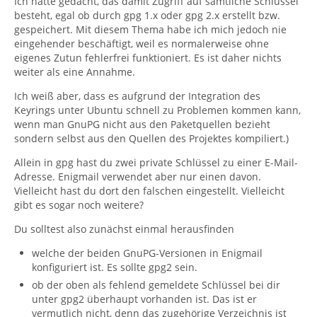
Ich hätte gedacht, das damit Zugriff auf sämtliche Schlüssel
besteht, egal ob durch gpg 1.x oder gpg 2.x erstellt bzw.
gespeichert. Mit diesem Thema habe ich mich jedoch nie
eingehender beschäftigt, weil es normalerweise ohne
eigenes Zutun fehlerfrei funktioniert. Es ist daher nichts
weiter als eine Annahme.
Ich weiß aber, dass es aufgrund der Integration des
Keyrings unter Ubuntu schnell zu Problemen kommen kann,
wenn man GnuPG nicht aus den Paketquellen bezieht
sondern selbst aus den Quellen des Projektes kompiliert.)
Allein in gpg hast du zwei private Schlüssel zu einer E-Mail-
Adresse. Enigmail verwendet aber nur einen davon.
Vielleicht hast du dort den falschen eingestellt. Vielleicht
gibt es sogar noch weitere?
Du solltest also zunächst einmal herausfinden
welche der beiden GnuPG-Versionen in Enigmail
konfiguriert ist. Es sollte gpg2 sein.
ob der oben als fehlend gemeldete Schlüssel bei dir
unter gpg2 überhaupt vorhanden ist. Das ist er
vermutlich nicht, denn das zugehörige Verzeichnis ist