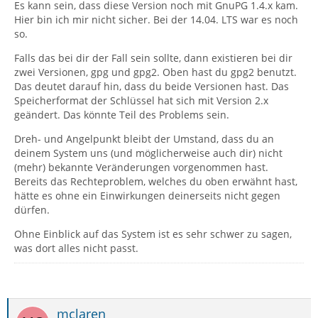
Es kann sein, dass diese Version noch mit GnuPG 1.4.x kam.
Hier bin ich mir nicht sicher. Bei der 14.04. LTS war es noch
so.
Falls das bei dir der Fall sein sollte, dann existieren bei dir
zwei Versionen, gpg und gpg2. Oben hast du gpg2 benutzt.
Das deutet darauf hin, dass du beide Versionen hast. Das
Speicherformat der Schlüssel hat sich mit Version 2.x
geändert. Das könnte Teil des Problems sein.
Dreh- und Angelpunkt bleibt der Umstand, dass du an
2018-09-29 10:43:52.982 [DEBUG] windows.jsm:
deinem System uns (und möglicherweise auch dir) nicht
(mehr) bekannte Veränderungen vorgenommen hast.
Bereits das Rechteproblem, welches du oben erwähnt hast,
hätte es ohne ein Einwirkungen deinerseits nicht gegen
dürfen.
Ohne Einblick auf das System ist es sehr schwer zu sagen,
was dort alles nicht passt.
mclaren