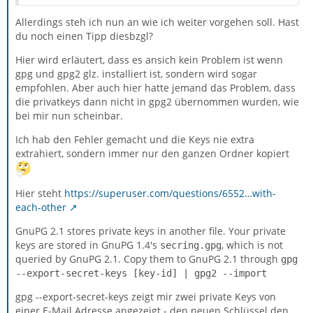
Allerdings steh ich nun an wie ich weiter vorgehen soll. Hast
du noch einen Tipp diesbzgl?
Hier wird erläutert, dass es ansich kein Problem ist wenn
gpg und gpg2 glz. installiert ist, sondern wird sogar
empfohlen. Aber auch hier hatte jemand das Problem, dass
die privatkeys dann nicht in gpg2 übernommen wurden, wie
bei mir nun scheinbar.
Ich hab den Fehler gemacht und die Keys nie extra
extrahiert, sondern immer nur den ganzen Ordner kopiert
Hier steht
https://superuser.com/questions/6552…with-
each-other
GnuPG 2.1 stores private keys in another file. Your private
keys are stored in GnuPG 1.4's
, which is not
secring.gpg
queried by GnuPG 2.1. Copy them to GnuPG 2.1 through
gpg
--export-secret-keys [key-id] | gpg2 --import
gpg --export-secret-keys zeigt mir zwei private Keys von
einer E-Mail Adresse angezeigt - den neuen Schlüssel den