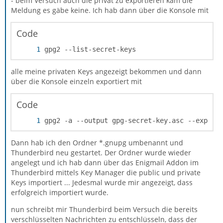
- beim Versuch auch die privat zu exportieren kam die
Meldung es gäbe keine. Ich hab dann über die Konsole mit
Code
gpg2 --list-secret-keys
alle meine privaten Keys angezeigt bekommen und dann
über die Konsole einzeln exportiert mit
There is NO WARRANTY, to the extent permitte
Code
gpg2 -a --output gpg-secret-key.asc --export
Dann hab ich den Ordner *.gnupg umbenannt und
Thunderbird neu gestartet. Der Ordner wurde wieder
angelegt und ich hab dann über das Enigmail Addon im
Thunderbird mittels Key Manager die public und private
Keys importiert ... Jedesmal wurde mir angezeigt, dass
erfolgreich importiert wurde.
nun schreibt mir Thunderbird beim Versuch die bereits
verschlüsselten Nachrichten zu entschlüsseln, dass der