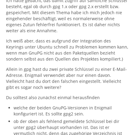
Ich hätte gedacht, das damit Zugriff auf sämtliche Schlüssel
besteht, egal ob durch gpg 1.x oder gpg 2.x erstellt bzw.
gespeichert. Mit diesem Thema habe ich mich jedoch nie
eingehender beschäftigt, weil es normalerweise ohne
eigenes Zutun fehlerfrei funktioniert. Es ist daher nichts
weiter als eine Annahme.
Ich weiß aber, dass es aufgrund der Integration des
Keyrings unter Ubuntu schnell zu Problemen kommen kann,
wenn man GnuPG nicht aus den Paketquellen bezieht
sondern selbst aus den Quellen des Projektes kompiliert.)
Allein in gpg hast du zwei private Schlüssel zu einer E-Mail-
Adresse. Enigmail verwendet aber nur einen davon.
Vielleicht hast du dort den falschen eingestellt. Vielleicht
gibt es sogar noch weitere?
Du solltest also zunächst einmal herausfinden
welche der beiden GnuPG-Versionen in Enigmail
konfiguriert ist. Es sollte gpg2 sein.
ob der oben als fehlend gemeldete Schlüssel bei dir
unter gpg2 überhaupt vorhanden ist. Das ist er
vermutlich nicht, denn das zugehörige Verzeichnis ist