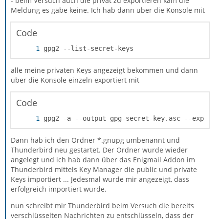
- beim Versuch auch die privat zu exportieren kam die
Meldung es gäbe keine. Ich hab dann über die Konsole mit
Code
gpg2 --list-secret-keys
alle meine privaten Keys angezeigt bekommen und dann
über die Konsole einzeln exportiert mit
There is NO WARRANTY, to the extent permitte
Code
gpg2 -a --output gpg-secret-key.asc --export
Dann hab ich den Ordner *.gnupg umbenannt und
Thunderbird neu gestartet. Der Ordner wurde wieder
angelegt und ich hab dann über das Enigmail Addon im
Thunderbird mittels Key Manager die public und private
Keys importiert ... Jedesmal wurde mir angezeigt, dass
erfolgreich importiert wurde.
nun schreibt mir Thunderbird beim Versuch die bereits
verschlüsselten Nachrichten zu entschlüsseln, dass der