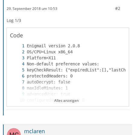
#2
29. September 2018 um 10:53
Log 1/3
enigmail> /usr/bin/gpg2 --charset utf-8 --di
Code
Alles anzeigen
mclaren