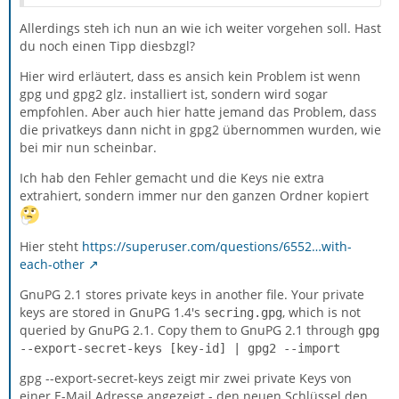
Allerdings steh ich nun an wie ich weiter vorgehen soll. Hast
du noch einen Tipp diesbzgl?
Hier wird erläutert, dass es ansich kein Problem ist wenn
gpg und gpg2 glz. installiert ist, sondern wird sogar
empfohlen. Aber auch hier hatte jemand das Problem, dass
die privatkeys dann nicht in gpg2 übernommen wurden, wie
bei mir nun scheinbar.
Ich hab den Fehler gemacht und die Keys nie extra
extrahiert, sondern immer nur den ganzen Ordner kopiert
Hier steht
https://superuser.com/questions/6552…with-
each-other
GnuPG 2.1 stores private keys in another file. Your private
keys are stored in GnuPG 1.4's
, which is not
secring.gpg
queried by GnuPG 2.1. Copy them to GnuPG 2.1 through
gpg
--export-secret-keys [key-id] | gpg2 --import
gpg --export-secret-keys zeigt mir zwei private Keys von
einer E-Mail Adresse angezeigt - den neuen Schlüssel den