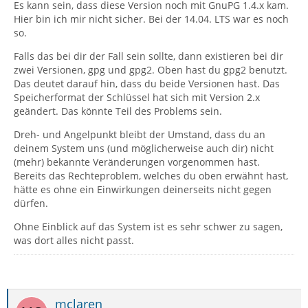
Es kann sein, dass diese Version noch mit GnuPG 1.4.x kam.
Hier bin ich mir nicht sicher. Bei der 14.04. LTS war es noch
so.
Falls das bei dir der Fall sein sollte, dann existieren bei dir
zwei Versionen, gpg und gpg2. Oben hast du gpg2 benutzt.
Das deutet darauf hin, dass du beide Versionen hast. Das
Speicherformat der Schlüssel hat sich mit Version 2.x
geändert. Das könnte Teil des Problems sein.
Dreh- und Angelpunkt bleibt der Umstand, dass du an
2018-09-29 10:43:52.982 [DEBUG] windows.jsm:
deinem System uns (und möglicherweise auch dir) nicht
(mehr) bekannte Veränderungen vorgenommen hast.
Bereits das Rechteproblem, welches du oben erwähnt hast,
hätte es ohne ein Einwirkungen deinerseits nicht gegen
dürfen.
Ohne Einblick auf das System ist es sehr schwer zu sagen,
was dort alles nicht passt.
mclaren