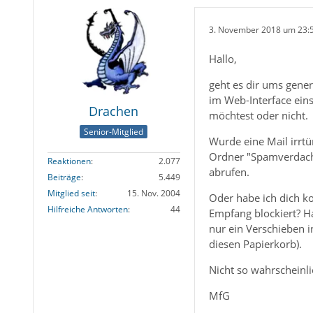
3. November 2018 um 23:
Hallo,
geht es dir ums gener
im Web-Interface eins
Drachen
möchtest oder nicht.
Senior-Mitglied
Wurde eine Mail irrtü
Ordner "Spamverdach
Reaktionen
2.077
abrufen.
Beiträge
5.449
Mitglied seit
15. Nov. 2004
Oder habe ich dich ko
Hilfreiche Antworten
44
Empfang blockiert? H
nur ein Verschieben i
diesen Papierkorb).
Nicht so wahrscheinli
MfG