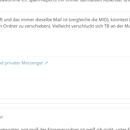
ft und das immer dieselbe Mail ist (vergleiche die MID), könntest
n Ordner zu verschieben). Vielleicht verschluckt sich TB an der Ma
nd privater Messenger
07
tworten, wie groß der Eingangsordner ist weiß ich nicht, unter E