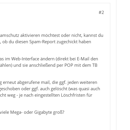
#2
pamschutz aktivieren möchtest oder nicht, kannst du
len, ob du diesen Spam-Report zugechickt haben
das im Web-Interface ändern (direkt bei E-Mail den
hlen) und sie anschließend per POP mit dem TB
g erneut abgerufene mail, die ggf. jeden weiteren
geschoben oder ggf. auch gelöscht (was quasi auch
ht weg - je nach eingestellten Löschfristen für
eviele Mega- oder Gigabyte groß?