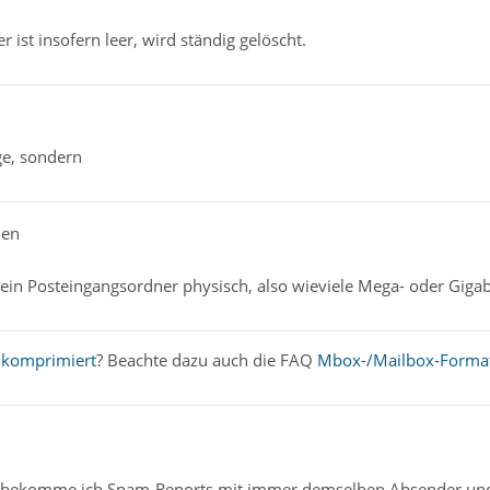
 ist insofern leer, wird ständig gelöscht.
ge, sondern
hen
dein Posteingangsordner physisch, also wieviele Mega- oder Giga
t
komprimiert
? Beachte dazu auch die FAQ
Mbox-/Mailbox-Format
en bekomme ich Spam-Reports mit immer demselben Absender un