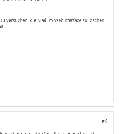
 Du versuchen, die Mail im Webinterface zu löschen.
il.
#6
igenschaften rechte Maus Posteingang lese ich :