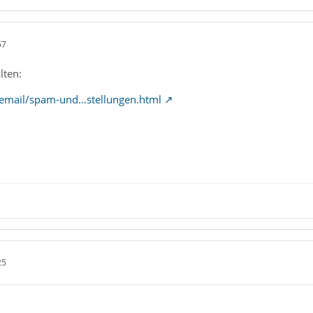
57
lten:
t/email/spam-und…stellungen.html
25