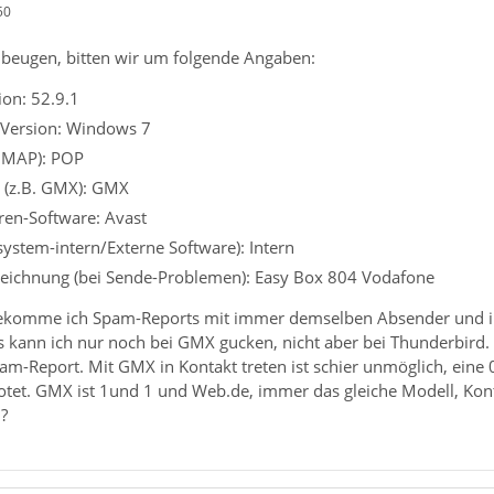
50
beugen, bitten wir um folgende Angaben:
on: 52.9.1
 Version: Windows 7
 IMAP): POP
r (z.B. GMX): GMX
iren-Software: Avast
ssystem-intern/Externe Software): Intern
eichnung (bei Sende-Problemen): Easy Box 804 Vodafone
 bekomme ich Spam-Reports mit immer demselben Absender und 
 kann ich nur noch bei GMX gucken, nicht aber bei Thunderbird. 
m-Report. Mit GMX in Kontakt treten ist schier unmöglich, eine 
wotet. GMX ist 1und 1 und Web.de, immer das gleiche Modell, Kont
?