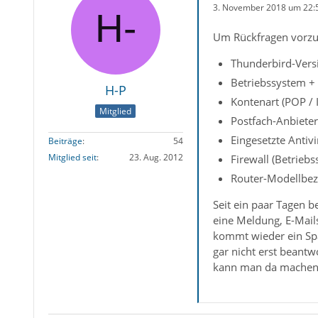
3. November 2018 um 22:
Um Rückfragen vorzu
Thunderbird-Versi
Betriebssystem +
H-P
Kontenart (POP /
Mitglied
Postfach-Anbiete
Eingesetzte Antiv
Beiträge
54
Mitglied seit
23. Aug. 2012
Firewall (Betrieb
Router-Modellbez
Seit ein paar Tagen
eine Meldung, E-Mails
kommt wieder ein Spa
gar nicht erst beant
kann man da machen