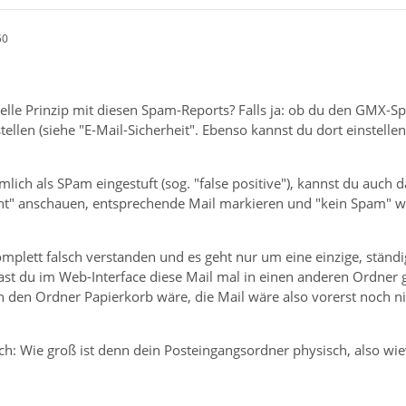
50
elle Prinzip mit diesen Spam-Reports? Falls ja: ob du den GMX-S
tellen (siehe "E-Mail-Sicherheit". Ebenso kannst du dort einstel
mlich als SPam eingestuft (sog. "false positive"), kannst du auch 
t" anschauen, entsprechende Mail markieren und "kein Spam" wä
mplett falsch verstanden und es geht nur um eine einzige, ständi
ast du im Web-Interface diese Mail mal in einen anderen Ordner 
n den Ordner Papierkorb wäre, die Mail wäre also vorerst noch nic
ch: Wie groß ist denn dein Posteingangsordner physisch, also wi