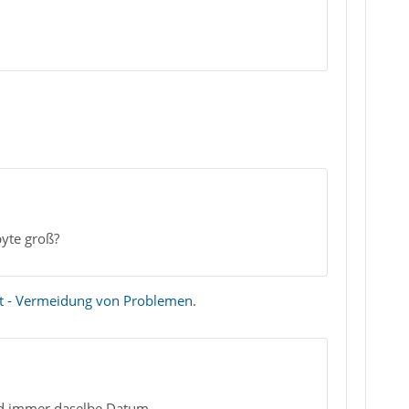
byte groß?
 - Vermeidung von Problemen
.
d immer daselbe Datum.