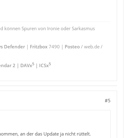
und können Spuren von Ironie oder Sarkasmus
s Defender
|
Fritzbox
7490 |
Posteo
/ web.de /
5
5
endar 2 | DAVx
| ICSx
#5
nommen, an der das Update ja nicht rüttelt.