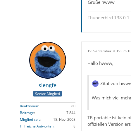
Grüße hwww
Thunderbird 138.0.1 
19. September 2019 um 1
Hallo hwww,
Zitat von hww
slengfe
Senior-Mitglied
Was mich viel mehr 
Reaktionen
80
Beiträge
7.844
TB portable ist kein 
Mitglied seit
18. Nov. 2008
offiziellen Version e
Hilfreiche Antworten
8