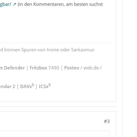
egbar/
(in den Kommentaren, am besten suchst
und können Spuren von Ironie oder Sarkasmus
s Defender
|
Fritzbox
7490 |
Posteo
/ web.de /
5
5
endar 2 | DAVx
| ICSx
#3