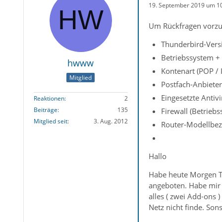
19. September 2019 um 1
Um Rückfragen vorzu
Thunderbird-Versi
Betriebssystem + 
hwww
Kontenart (POP /
Mitglied
Postfach-Anbiete
Eingesetzte Anti
Reaktionen
2
Beiträge
135
Firewall (Betrieb
Mitglied seit
3. Aug. 2012
Router-Modellbez
Hallo
Habe heute Morgen Th
angeboten. Habe mir d
alles ( zwei Add-ons 
Netz nicht finde. So