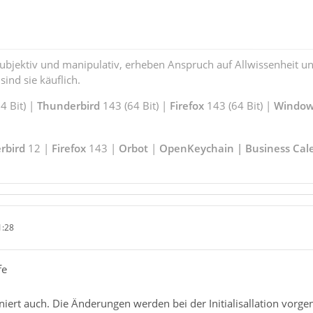
subjektiv und manipulativ, erheben Anspruch auf Allwissenheit 
ind sie käuflich.
 Bit) |
Thunderbird
143 (64 Bit) |
Firefox
143 (64 Bit) |
Window
rbird
12 |
Firefox
143 |
Orbot
|
OpenKeychain | Business Cal
1:28
fe
iert auch. Die Änderungen werden bei der Initialisallation vorge