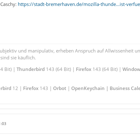
i Caschy:
https://stadt-bremerhaven.de/mozilla-thunde…ist-verfu
subjektiv und manipulativ, erheben Anspruch auf Allwissenheit 
ind sie käuflich.
 Bit) |
Thunderbird
143 (64 Bit) |
Firefox
143 (64 Bit) |
Window
rbird
12 |
Firefox
143 |
Orbot
|
OpenKeychain | Business Cal
1:03