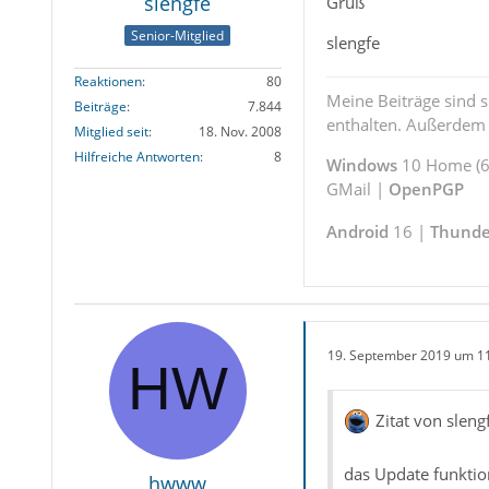
slengfe
Gruß
Senior-Mitglied
slengfe
Reaktionen
80
Meine Beiträge sind 
Beiträge
7.844
enthalten. Außerdem s
Mitglied seit
18. Nov. 2008
Hilfreiche Antworten
8
Windows
10 Home (64
GMail |
OpenPGP
Android
16 |
Thunde
19. September 2019 um 1
Zitat von sleng
das Update funktion
hwww