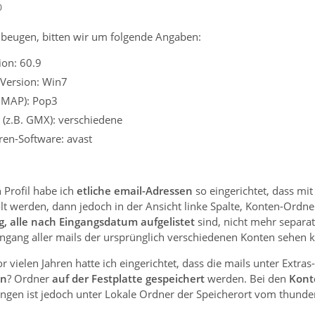
0
beugen, bitten wir um folgende Angaben:
ion: 60.9
 Version: Win7
 IMAP): Pop3
 (z.B. GMX): verschiedene
iren-Software: avast
 Profil habe ich
etliche email-Adressen
so eingerichtet, dass mi
t werden, dann jedoch in der Ansicht linke Spalte, Konten-Ordner
g, alle nach Eingangsdatum aufgelistet
sind, nicht mehr separat
ingang aller mails der ursprünglich verschiedenen Konten sehen 
or vielen Jahren hatte ich eingerichtet, dass die mails unter Extra
en
? Ordner
auf der Festplatte gespeichert
werden. Bei den
Kont
ungen ist jedoch unter Lokale Ordner der Speicherort vom thunde