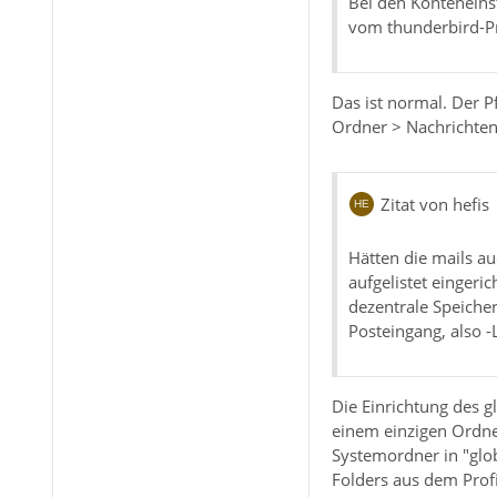
Bei den Konteneinst
vom thunderbird-Pr
Das ist normal. Der 
Ordner > Nachrichten
Zitat von hefis
Hätten die mails au
aufgelistet eingeri
dezentrale Speicher
Posteingang, also -
Die Einrichtung des g
einem einzigen Ordne
Systemordner in "glob
Folders aus dem Prof