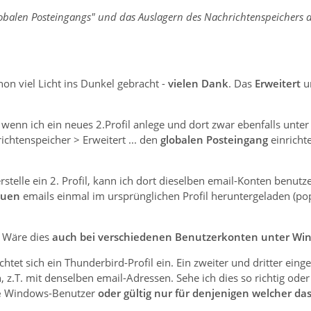
lobalen Posteingangs" und das Auslagern des Nachrichtenspeichers 
on viel Licht ins Dunkel gebracht -
vielen Dank
. Das
Erweitert
u
 wenn ich ein neues 2.Profil anlege und dort zwar ebenfalls unt
ichtenspeicher > Erweitert ... den
globalen Posteingang
einrichte
stelle ein 2. Profil, kann ich dort dieselben email-Konten benu
euen
emails einmal im ursprünglichen Profil heruntergeladen (p
: Wäre dies
auch bei verschiedenen Benutzerkonten unter Wi
htet sich ein Thunderbird-Profil ein. Ein zweiter und dritter eing
n, z.T. mit denselben email-Adressen. Sehe ich dies so richtig oder
e
Windows-Benutzer
oder gültig nur für denjenigen welcher das 