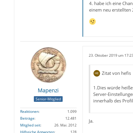
4. habe ich eine Chan
einem neu erstellten 2
23. Oktober 2019 um 17:2
Zitat von hefis
1.Dies würde heiße
Mapenzi
Server-Einstellunge
Senior-Mitglied
innerhalb des Profi
Reaktionen
1.099
Beiträge
12.481
Ja.
Mitglied seit
26. Mai. 2012
Hilfreiche Antworten
128