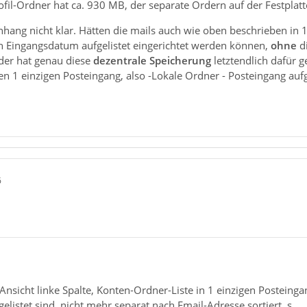
fil-Ordner hat ca. 930 MB, der separate Ordern auf der Festplat
ang nicht klar. Hätten die mails auch wie oben beschrieben in 1
ch Eingangsdatum aufgelistet eingerichtet werden können,
ohne
d
oder hat genau diese
dezentrale Speicherung
letztendlich dafür g
n 1 einzigen Posteingang, also -Lokale Ordner - Posteingang auf
6
Ansicht linke Spalte, Konten-Ordner-Liste in 1 einzigen Posteinga
listet sind, nicht mehr separat nach Email-Adresse sortiert, s