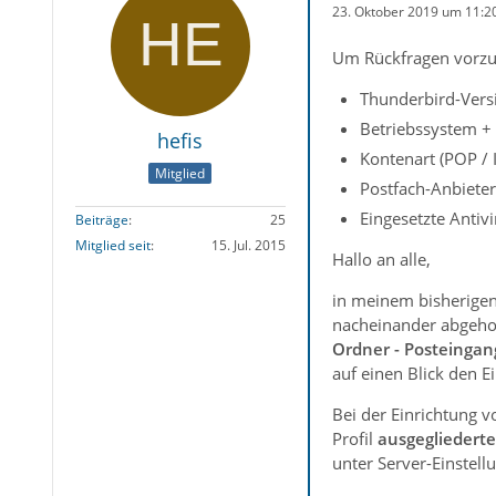
23. Oktober 2019 um 11:2
Um Rückfragen vorzu
Thunderbird-Vers
Betriebssystem +
hefis
Kontenart (POP /
Mitglied
Postfach-Anbieter
Eingesetzte Antiv
Beiträge
25
Mitglied seit
15. Jul. 2015
Hallo an alle,
in meinem bisherigen
nacheinander abgehol
Ordner - Posteingan
auf einen Blick den E
Bei der Einrichtung v
Profil
ausgegliedert
unter Server-Einstell