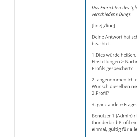
Das Einrichten des "g
verschiedene Dinge.
[line][/line]
Deine Antwort hat sch
beachtet.
1.Dies würde heißen,
Einstellungen > Nachr
Profils gespeichert?
2. angenommen ich er
Wunsch dieselben
n
2.Profil?
3. ganz andere Frage
Benutzer 1 (Admin) ric
thunderbird-Profil ei
einmal,
gültig für all