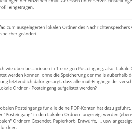
ellungen der einzelnen Email-Adressen unter Server-Einstellunge
ofil eingetragen.
Pfad zum ausgelagerten lokalen Ordner des Nachrichtenspeichers 
speicher geändert.
ch wie oben beschrieben in 1 einzigen Posteingang, also -Lokale
chtet werden können, ohne die Speicherung der mails außerhalb d
ung letztendlich dafür gesorgt, dass alle mail-Eingänge der vers
Lokale Ordner - Posteingang aufgelistet werden?
lobalen Posteingangs für alle deine POP-Konten hat dazu geführt,
r "Posteingang" in den Lokalen Ordnern angezeigt werden (ebenso
alen" Ordnern Gesendet, Papierkorb, Entwürfe, ... usw angezeigt
ilordner.