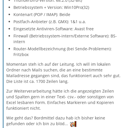
Thunderbird-Version: 68.2.0 (32-Bit)
Betriebssystem + Version: Win10Pro(32)
Kontenart (POP / IMAP): Beide
Postfach-Anbieter (z.B. GMX): 1&1 u.a.
Eingesetzte Antiviren-Software: Avast free
Firewall (Betriebssystem-intern/Externe Software): BS-
intern
Router-Modellbezeichnung (bei Sende-Problemen):
Fritzbox
Momentan steh ich auf der Leitung. Ich will im lokalen
Ordner nach Mails suchen, die an eine bestimmte
Mailadresse gegangen sind, das funktioniert auch sehr gut.
Die Liste ist ca. 1700 Zeilen lang.
Zur Weiterverarbeitung hätte ich die angezeigten Zeilen
und Spalten gern in einer Text- csv.- oder sonstigen von
Excel lesbaren Form. Einfaches Markieren und Kopieren
funktioniert nicht.
Wie geht das? Bordmittel dazu hab ich bisher keine
gefunden oder ich bin zu blöd...