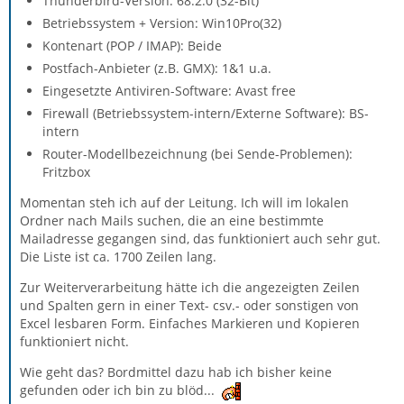
Thunderbird-Version: 68.2.0 (32-Bit)
Betriebssystem + Version: Win10Pro(32)
Kontenart (POP / IMAP): Beide
Postfach-Anbieter (z.B. GMX): 1&1 u.a.
Eingesetzte Antiviren-Software: Avast free
Firewall (Betriebssystem-intern/Externe Software): BS-
intern
Router-Modellbezeichnung (bei Sende-Problemen):
Fritzbox
Momentan steh ich auf der Leitung. Ich will im lokalen
Ordner nach Mails suchen, die an eine bestimmte
Mailadresse gegangen sind, das funktioniert auch sehr gut.
Die Liste ist ca. 1700 Zeilen lang.
Zur Weiterverarbeitung hätte ich die angezeigten Zeilen
und Spalten gern in einer Text- csv.- oder sonstigen von
Excel lesbaren Form. Einfaches Markieren und Kopieren
funktioniert nicht.
Wie geht das? Bordmittel dazu hab ich bisher keine
gefunden oder ich bin zu blöd...