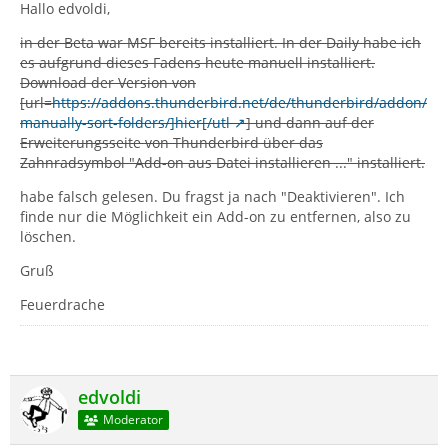
Hallo edvoldi,
in der Beta war MSF bereits installiert. In der Daily habe ich
es aufgrund dieses Fadens heute manuell installiert.
Download der Version von
[url=
https://addons.thunderbird.net/de/thunderbird/addon/
manually-sort-folders/]hier[/utl
] und dann auf der
Erweiterungsseite von Thunderbird über das
Zahnradsymbol "Add-on aus Datei installieren ..." installiert.
habe falsch gelesen. Du fragst ja nach "Deaktivieren". Ich
finde nur die Möglichkeit ein Add-on zu entfernen, also zu
löschen.
Gruß
Feuerdrache
edvoldi
Moderator