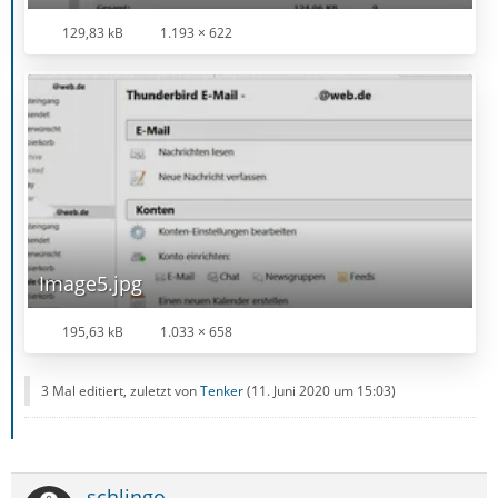
129,83 kB
1.193 × 622
Image5.jpg
195,63 kB
1.033 × 658
3 Mal editiert, zuletzt von
Tenker
(
11. Juni 2020 um 15:03
)
schlingo