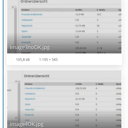
Image3noOK.jpg
105,8 kB
1.195 × 585
Image4OK.jpg