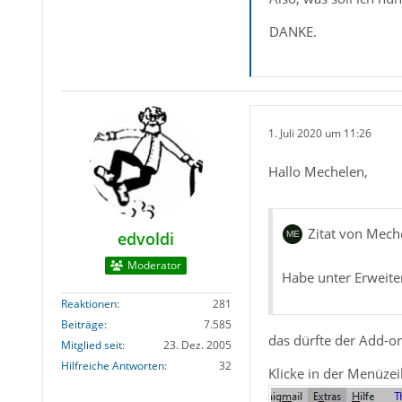
DANKE.
1. Juli 2020 um 11:26
Hallo Mechelen,
Zitat von Mech
edvoldi
Moderator
Habe unter Erweite
Reaktionen
281
Beiträge
7.585
das dürfte der Add-o
Mitglied seit
23. Dez. 2005
Hilfreiche Antworten
32
Klicke in der Menüzei