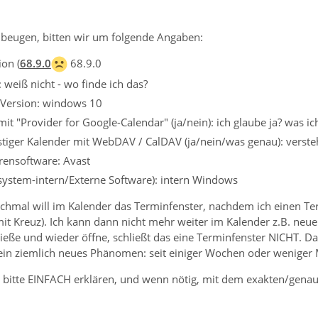
beugen, bitten wir um folgende Angaben:
on (
68.9.0
68.9.0
 weiß nicht - wo finde ich das?
 Version: windows 10
t "Provider for Google-Calendar" (ja/nein): ich glaube ja? was ic
tiger Kalender mit WebDAV / CalDAV (ja/nein/was genau): verste
irensoftware: Avast
ssystem-intern/Externe Software): intern Windows
al will im Kalender das Terminfenster, nachdem ich einen Ter
it Kreuz). Ich kann dann nicht mehr weiter im Kalender z.B. neue
ieße und wieder öffne, schließt das eine Terminfenster NICHT. D
st ein ziemlich neues Phänomen: seit einiger Wochen oder weniger
n, bitte EINFACH erklären, und wenn nötig, mit dem exakten/gena