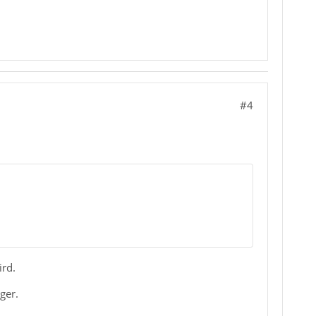
#4
rd.
ger.