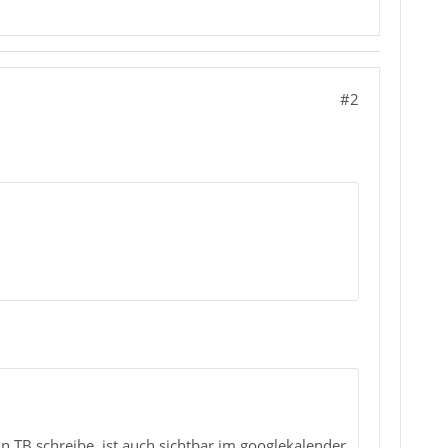
#2
in TB schreibe, ist auch sichtbar im googlekalender