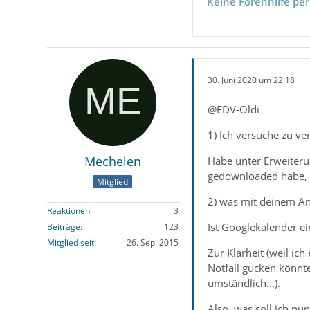
Keine Forenhilfe per
30. Juni 2020 um 22:18
@EDV-Oldi
1) Ich versuche zu ve
Mechelen
Habe unter Erweiterun
gedownloaded habe, z.
Mitglied
2) was mit deinem Ant
Reaktionen
3
Ist Googlekalender ein
Beiträge
123
Mitglied seit
26. Sep. 2015
Zur Klarheit (weil ic
Notfall gucken könnt
umständlich...).
Also, was soll ich n