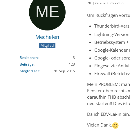
28. Juni 2020 um 22:05
Um Rückfragen vorzu
Thunderbird-Versi
Lightning-Version:
Mechelen
Betriebssystem +
Mitglied
Google-Kalender mi
Google- oder sons
Reaktionen
3
Beiträge
123
Eingesetzte Antiv
Mitglied seit
26. Sep. 2015
Firewall (Betrieb
Mein PROBLEM: manchm
Fenster oben rechts m
daraufhin THB abschl
neu starten!! Dies i
Da ich EDV-Lai-in bi
Vielen Dank.