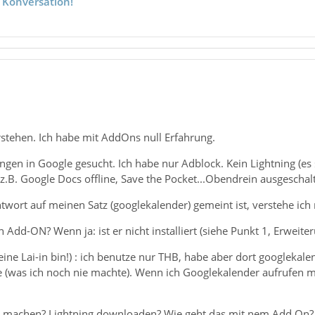
 Konversation!
rstehen. Ich habe mit AddOns null Erfahrung.
gen in Google gesucht. Ich habe nur Adblock. Kein Lightning (es 
B. Google Docs offline, Save the Pocket...Obendrein ausgeschalte
wort auf meinen Satz (googlekalender) gemeint ist, verstehe ich 
 Add-ON? Wenn ja: ist er nicht installiert (siehe Punkt 1, Erweite
h eine Lai-in bin!) : ich benutze nur THB, habe aber dort googleka
e (was ich noch nie machte). Wenn ich Googlekalender aufrufen m
un machen? Lightning downloaden? Wie geht das mit nem Add On?