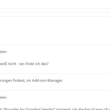
elen
weiß nicht - wo finde ich das?
erungen findest, im Add-ons-Manager.
elen
 "Provider for Google-Calendar" (ja/nein): ich glaube ja? was ich 