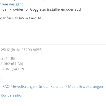
n wie das geht
.
ch den Provider for Goggle zu installieren oder auch
ider für CalDAV & CardDAV.
25H2 (Build 26200.8655)
r (64-Bit)
4.0b2 (64-Bit)
55.0a1 (64-Bit)
)
r:
FAQ
/
Erweiterungen für den Kalender
/
Meine Erweiterungen
 Konversation!