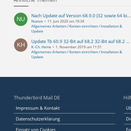
Nach Update auf Version 68.9.0 (32 sowie 64 bit) öffnet TB ein fast leeres Fenster - wichtige Hinweise oben rechts dazu habe ich natürlich gelesen
Nuetze
11. Juni 2020 um 18:34
Allgemeines Arbeiten / Konten einrichten / Installation &
Update
Update Tb 60.9 32-Bit auf 68.2 32-Bit auf 68.2 64-Bit: Kontextmenü "Senden an - E-Mail-Empfänger" defekt/verschwunden, Einrichtung als Standard-Mail-Client unmöglich
K.-Ch. Heine
1. November 2019 um 11:51
Allgemeines Arbeiten / Konten einrichten / Installation &
Update
Thunderbird Mail DE
Hil
Impressum & Kontakt
Üb
Datenschutzerklärung
Di
Einsatz von Cookies
Fo