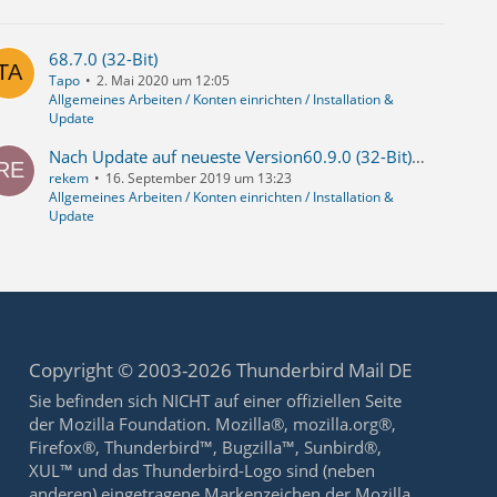
68.7.0 (32-Bit)
Tapo
2. Mai 2020 um 12:05
Allgemeines Arbeiten / Konten einrichten / Installation &
Update
Nach Update auf neueste Version60.9.0 (32-Bit) werden mails nicht mehr abgerufen !!!
rekem
16. September 2019 um 13:23
Allgemeines Arbeiten / Konten einrichten / Installation &
Update
Copyright © 2003-2026 Thunderbird Mail DE
Sie befinden sich NICHT auf einer offiziellen Seite
der Mozilla Foundation. Mozilla®, mozilla.org®,
Firefox®, Thunderbird™, Bugzilla™, Sunbird®,
XUL™ und das Thunderbird-Logo sind (neben
anderen) eingetragene Markenzeichen der Mozilla