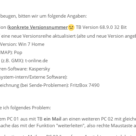
beugen, bitten wir um folgende Angaben:
on (
konkrete Versionsnummer
TB Version 68.9.0 32 Bit
eine neue Versionsreihe aktualisiert (alte und neue Version ange
 Version: Win 7 Home
 IMAP): Pop
(z.B. GMX): t-online.de
iren-Software: Kaspersky
ssystem-intern/Externe Software):
eichnung (bei Sende-Problemen): FritzBox 7490
be ich folgendes Problem:
em PC 01 aus mit TB
ein Mai
l
an einen weiteren PC 02 mit gleiche
che das mit der Funktion "weiterleiten", also rechte Maustaste a