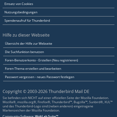
Einsatz von Cookies
Nutzungsbedingungen
Spendenaufruf für Thunderbird
Hilfe zu dieser Webseite
Übersicht der Hilfe zur Webseite
Die Suchfunktion benutzen
Foren-Benutzerkonto - Erstellen (Neu registrieren)
Foren-Thema erstellen und bearbeiten
Passwort vergessen - neues Passwort festlegen
Copyright © 2003-2026 Thunderbird Mail DE
Sie befinden sich NICHT auf einer offiziellen Seite der Mozilla Foundation.
Mozilla®, mozilla.org®, Firefox®, Thunderbird™, Bugzilla™, Sunbird®, XUL™
und das Thunderbird-Logo sind (neben anderen) eingetragene
Markenzeichen der Mozilla Foundation.
Community-Software:
WoltLab Suite™