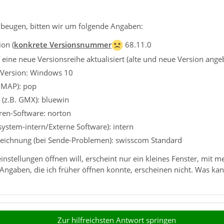
beugen, bitten wir um folgende Angaben:
on (
konkrete Versionsnummer
68.11.0
eine neue Versionsreihe aktualisiert (alte und neue Version ange
 Version: Windows 10
 IMAP): pop
 (z.B. GMX): bluewin
iren-Software: norton
ssystem-intern/Externe Software): intern
eichnung (bei Sende-Problemen): swisscom Standard
nstellungen öffnen will, erscheint nur ein kleines Fenster, mit m
Angaben, die ich früher öffnen konnte, erscheinen nicht. Was kan
Zur hilfreichsten Antwort springen