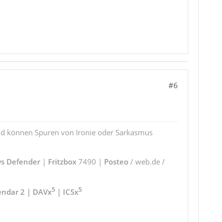
#6
und können Spuren von Ironie oder Sarkasmus
s Defender
|
Fritzbox
7490 |
Posteo
/ web.de /
5
5
endar 2 | DAVx
| ICSx