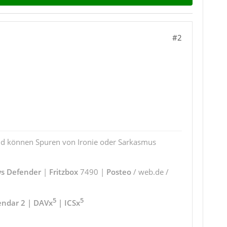
#2
und können Spuren von Ironie oder Sarkasmus
s Defender
|
Fritzbox
7490 |
Posteo
/ web.de /
5
5
endar 2 | DAVx
| ICSx