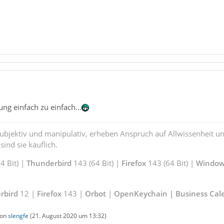
ng einfach zu einfach...
subjektiv und manipulativ, erheben Anspruch auf Allwissenheit 
ind sie käuflich.
 Bit) |
Thunderbird
143 (64 Bit) |
Firefox
143 (64 Bit) |
Window
rbird
12 |
Firefox
143 |
Orbot
|
OpenKeychain | Business Cal
von
slengfe
(
21. August 2020 um 13:32
)