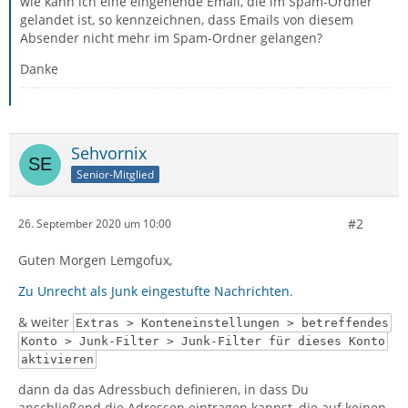
wie kann ich eine eingehende Email, die im Spam-Ordner
gelandet ist, so kennzeichnen, dass Emails von diesem
Absender nicht mehr im Spam-Ordner gelangen?
Danke
Sehvornix
Senior-Mitglied
#2
26. September 2020 um 10:00
Guten Morgen Lemgofux,
Zu Unrecht als Junk eingestufte Nachrichten
.
& weiter
Extras > Konteneinstellungen > betreffendes
Konto > Junk-Filter > Junk-Filter für dieses Konto
aktivieren
dann da das Adressbuch definieren, in dass Du
anschließend die Adressen eintragen kannst, die auf keinen