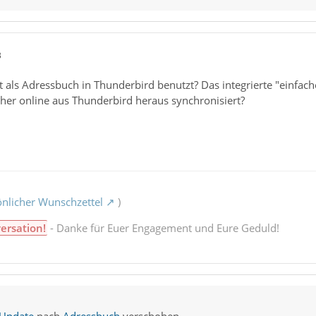
3
t als Adressbuch in Thunderbird benutzt? Das integrierte "einfa
her online aus Thunderbird heraus synchronisiert?
nlicher Wunschzettel
)
ersation!
- Danke für Euer Engagement und Eure Geduld!
 Update
nach
Adressbuch
verschoben.