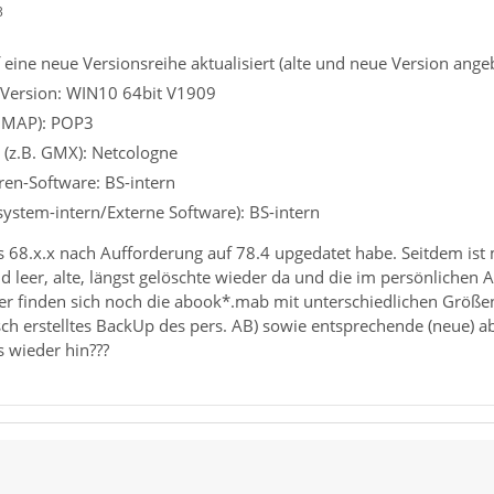
3
eine neue Versionsreihe aktualisiert (alte und neue Version angebe
 Version: WIN10 64bit V1909
 IMAP): POP3
 (z.B. GMX): Netcologne
iren-Software: BS-intern
ssystem-intern/Externe Software): BS-intern
us 68.x.x nach Aufforderung auf 78.4 upgedatet habe. Seitdem ist
d leer, alte, längst gelöschte wieder da und die im persönlichen 
dner finden sich noch die abook*.mab mit unterschiedlichen Gr
ch erstelltes BackUp des pers. AB) sowie entsprechende (neue) a
 wieder hin???