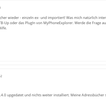
3
her wieder - einzeln ex- und importiert! Was mich natürlich inte
s TB-Up oder das PlugIn von MyPhoneExplorer. Werde die Frage a
ilfe.
52
.4.0 upgedatet und nichts weiter installiert. Meine Adressbücher 