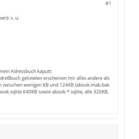
#1
n): s. u.
 mein Adressbuch kaputt:
Adreßbuch gelisteten erscheinen mir alles andere als
ößen zwischen wenigen KB und 124KB (abook.mab.bak
book.sqlite 640KB sowie abook-*.sqlite, alle 320KB.