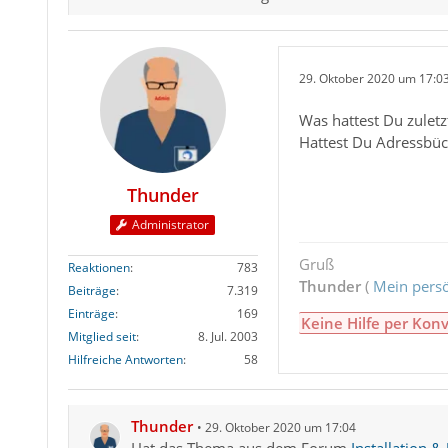
29. Oktober 2020 um 17:0
Was hattest Du zuletz
Hattest Du Adressbüc
Thunder
Administrator
Gruß
Reaktionen
783
Thunder
(
Mein persö
Beiträge
7.319
Einträge
169
Keine Hilfe per Konv
Mitglied seit
8. Jul. 2003
Hilfreiche Antworten
58
Thunder
29. Oktober 2020 um 17:04
Hat das Thema aus dem Forum
Installation &