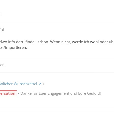
9
ol
ndwo Info dazu finde - schön. Wenn nicht, werde ich wohl oder ü
-/importieren.
ten.
nlicher Wunschzettel
)
ersation!
- Danke für Euer Engagement und Eure Geduld!