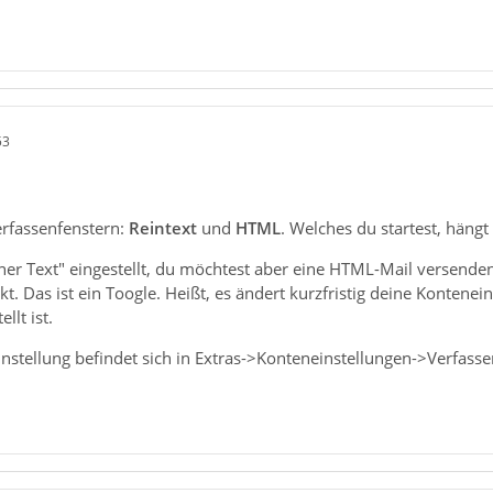
53
erfassenfenstern:
Reintext
und
HTML
. Welches du startest, häng
iner Text" eingestellt, du möchtest aber eine HTML-Mail versende
t. Das ist ein Toogle. Heißt, es ändert kurzfristig deine Kontenei
llt ist.
nstellung befindet sich in Extras->Konteneinstellungen->Verfass