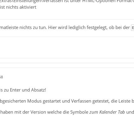
Extras\Einstellungen\Verfassen ist unter HTML-Optionen Format-A
st nichts aktiviert
rmatleiste nichts zu tun. Hier wird lediglich festgelegt, ob bei der
58
s zu Enter und Absatz!
gesicherten Modus gestartet und Verfassen getestet, die Leiste b
 haben mit der Version welche die Symbole
zum Kalender Tab
un