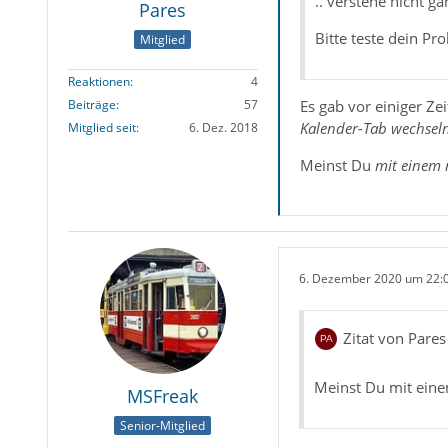
.. verstehe nicht g
Pares
Bitte teste dein P
Mitglied
Reaktionen
4
Es gab vor einiger Z
Beiträge
57
Kalender-Tab wechsel
Mitglied seit
6. Dez. 2018
Meinst Du
mit einem 
6. Dezember 2020 um 22:
Zitat von Pares
Meinst Du mit eine
MSFreak
Senior-Mitglied