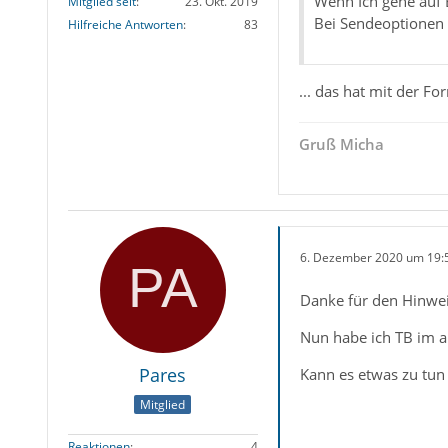
Wenn Ich gehe auf 
Mitglied seit
23. Okt. 2019
Bei Sendeoptionen i
Hilfreiche Antworten
83
... das hat mit der Fo
Gruß Micha
6. Dezember 2020 um 19:
Danke für den Hinwei
Nun habe ich TB im ab
Pares
Kann es etwas zu tun
Mitglied
Reaktionen
4