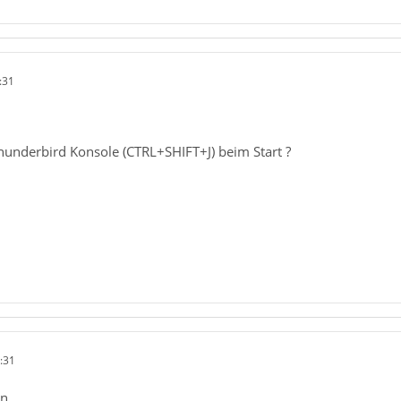
:31
hunderbird Konsole (CTRL+SHIFT+J) beim Start ?
:31
n.