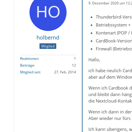
9. Dezember 2020 um 12:
Thunderbird-Versi
Betriebssystem +
Kontenart (POP /
holbernd
CardBook-Version
Mitglied
Firewall (Betrieb
Reaktionen
1
Hallo,
Beiträge
12
ich habe neulich Card
Mitglied seit
27. Feb. 2014
aber auf dem Window
Wenn ich Cardbook das
und bleibt dann hänge
die Nextcloud-Kontak
Wenn ich dann in der
Aber wieder nur fürs 
Ich kann überigens, 