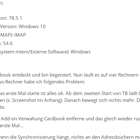
25
on: 78.5.1
 Version: Windows 10
 IMAP): IMAP
: 54.6
ssystem-intern/Externe Software): Windows
book entdeckt und bin begeistert. Nun läuft es auf vier Rechnern 
s-Rechner habe ich folgendes Problem:
 erste Mal starte ist alles ok. Ab dem zweiten Start von TB läd
n (s. Screenshot im Anhang). Danach bewegt sich nichts mehr. Da
te.
 Add-on-Verwaltung Cardbook entferne und das gleich wieder rü
erste Mal...
wenn die Synchronisierung hängt, nichts an den Adressbüchern ma