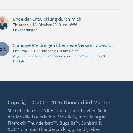
Ende der Entwicklung durch mich
Thunder
18. Oktober 2019 um 16:56
Erweiterungen
Ständige Meldungen über neue Version, obwohl die aktuellste installiert ist
Enduro67
13. Oktober 2019 um 08:56
Allgemeines Arbeiten / Konten einrichten / Installation &
Update
Copyright © 2003-2026 Thunderbird Mail DE
Sie befinden sich NICHT auf einer offiziellen Seite
der Mozilla Foundation. Mozilla®, mozilla.org®,
Firefox®, Thunderbird™, Bugzilla™, Sunbird®,
XUL™ und das Thunderbird-Logo sind (neben