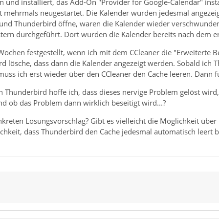
 und installiert, das Add-On "Provider for Google-Calendar" insta
 mehrmals neugestartet. Die Kalender wurden jedesmal angezeigt.
und Thunderbird öffne, waren die Kalender wieder verschwunde
stern durchgeführt. Dort wurden die Kalender bereits nach dem er
Wochen festgestellt, wenn ich mit dem CCleaner die "Erweiterte 
d lösche, dass dann die Kalender angezeigt werden. Sobald ich T
muss ich erst wieder über den CCleaner den Cache leeren. Dann f
Thunderbird hoffe ich, dass dieses nervige Problem gelöst wird, 
d ob das Problem dann wirklich beseitigt wird...?
reten Lösungsvorschlag? Gibt es vielleicht die Möglichkeit über 
ichkeit, dass Thunderbird den Cache jedesmal automatisch leert