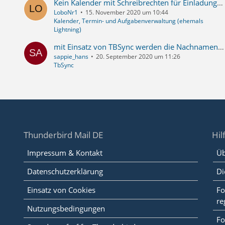
Kein Kalender mit Schreibrechten für Einladungen eingerichtet trotz Google Kalender über "Provider für Google Kalender" nach Update...
LoboNr1
15. November 2020 um 10:44
Kalender, Termin- und Aufgabenverwaltung (ehemals
Lightning)
mit Einsatz von TBSync werden die Nachnamen in Suffix angezeigt
sappie_hans
20. September 2020 um 11:26
TbSync
Thunderbird Mail DE
Hil
Impressum & Kontakt
Üb
Datenschutzerklärung
Di
Einsatz von Cookies
Fo
re
Nutzungsbedingungen
Fo