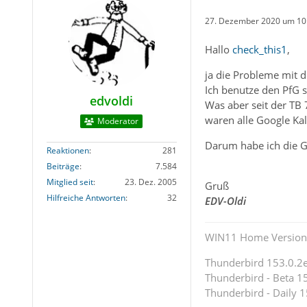
27. Dezember 2020 um 10
Hallo
check_this1
,
ja die Probleme mit d
Ich benutze den PfG 
edvoldi
Was aber seit der TB 
waren alle Google Kal
Moderator
Darum habe ich die 
Reaktionen
281
Beiträge
7.584
Mitglied seit
23. Dez. 2005
Gruß
Hilfreiche Antworten
32
EDV-Oldi
WIN11 Home Version 
Thunderbird 153.0.2es
Thunderbird - Beta 15
Thunderbird - Daily 1