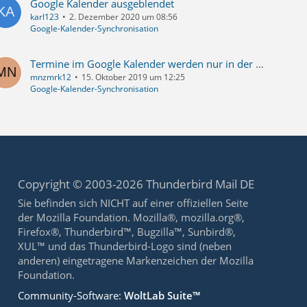
Google Kalender ausgeblendet
karl123
2. Dezember 2020 um 08:56
Google-Kalender-Synchronisation
Termine im Google Kalender werden nur in der Monatsansicht dargestellt
mnzmrk12
15. Oktober 2019 um 12:25
Google-Kalender-Synchronisation
Copyright © 2003-2026 Thunderbird Mail DE
Sie befinden sich NICHT auf einer offiziellen Seite
der Mozilla Foundation. Mozilla®, mozilla.org®,
Firefox®, Thunderbird™, Bugzilla™, Sunbird®,
XUL™ und das Thunderbird-Logo sind (neben
anderen) eingetragene Markenzeichen der Mozilla
Foundation.
Community-Software:
WoltLab Suite™