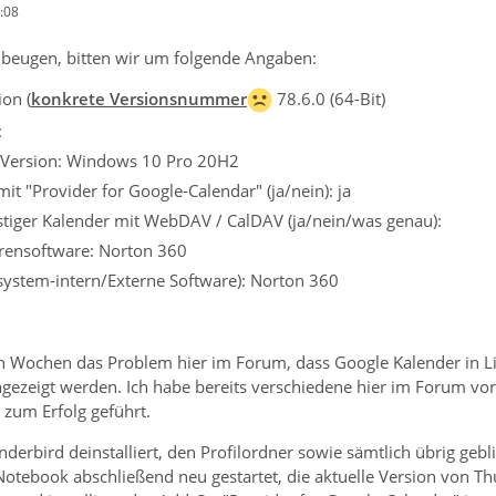
:08
beugen, bitten wir um folgende Angaben:
on (
konkrete Versionsnummer
78.6.0 (64-Bit)
:
 Version: Windows 10 Pro 20H2
it "Provider for Google-Calendar" (ja/nein): ja
stiger Kalender mit WebDAV / CalDAV (ja/nein/was genau):
irensoftware: Norton 360
ssystem-intern/Externe Software): Norton 360
len Wochen das Problem hier im Forum, dass Google Kalender in Li
gezeigt werden. Ich habe bereits verschiedene hier im Forum vor
r zum Erfolg geführt.
derbird deinstalliert, den Profilordner sowie sämtlich übrig geb
Notebook abschließend neu gestartet, die aktuelle Version von Th