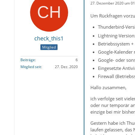
27. Dezember 2020 um 01
Um Rückfragen vorzu
Thunderbird-Versi
Lightning-Version
check_this1
Betriebssystem +
Mitglied
Google-Kalender m
Google- oder son
Beiträge
6
Mitglied seit
27. Dez. 2020
Eingesetzte Antiv
Firewall (Betrieb
Hallo zusammen,
ich verfolge seit vie
oder nur temporär an
einzige bei mir bishe
Gestern habe ich Thun
laufen gelassen, das 