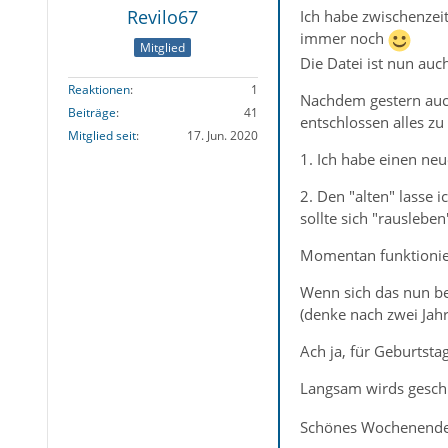
Revilo67
Ich habe zwischenzei
immer noch
Mitglied
Die Datei ist nun auch
Reaktionen
1
Nachdem gestern auch
Beiträge
41
entschlossen alles z
Mitglied seit
17. Jun. 2020
1. Ich habe einen ne
2. Den "alten" lasse 
sollte sich "rausleben
Momentan funktioniert
Wenn sich das nun bes
(denke nach zwei Jah
Ach ja, für Geburtst
Langsam wirds geschm
Schönes Wochenende