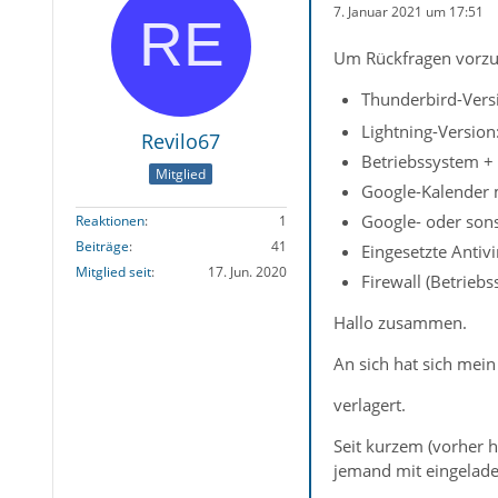
7. Januar 2021 um 17:51
Um Rückfragen vorzu
Thunderbird-Versi
Lightning-Version
Revilo67
Betriebssystem +
Mitglied
Google-Kalender m
Google- oder sons
Reaktionen
1
Beiträge
41
Eingesetzte Antiv
Mitglied seit
17. Jun. 2020
Firewall (Betrieb
Hallo zusammen.
An sich hat sich mei
verlagert.
Seit kurzem (vorher h
jemand mit eingeladen