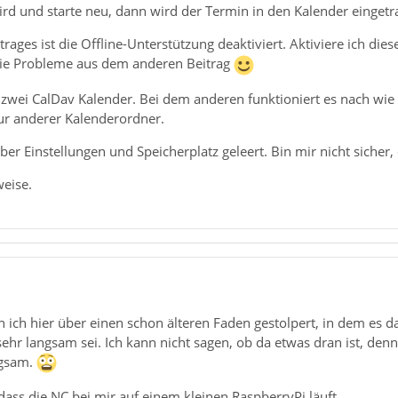
rd und starte neu, dann wird der Termin in den Kalender eingetr
rages ist die Offline-Unterstützung deaktiviert. Aktiviere ich die
die Probleme aus dem anderen Beitrag
 zwei CalDav Kalender. Bei dem anderen funktioniert es nach wie 
ur anderer Kalenderordner.
er Einstellungen und Speicherplatz geleert. Bin mir nicht sicher,
eise.
n ich hier über einen schon älteren Faden gestolpert, in dem es 
ehr langsam sei. Ich kann nicht sagen, ob da etwas dran ist, denn 
ngsam.
 dass die NC bei mir auf einem kleinen RaspberryPi läuft.