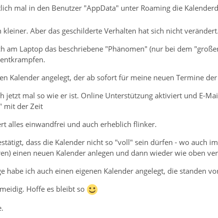
tlich mal in den Benutzer "AppData" unter Roaming die Kalenderda
 kleiner. Aber das geschilderte Verhalten hat sich nicht verändert
 am Laptop das beschriebene "Phänomen" (nur bei dem "großen 
u entkrampfen.
uen Kalender angelegt, der ab sofort für meine neuen Termine der
ich jetzt mal so wie er ist. Online Unterstützung aktiviert und E
" mit der Zeit
 alles einwandfrei und auch erheblich flinker.
tätigt, dass die Kalender nicht so "voll" sein dürfen - wo auch im
ren) einen neuen Kalender anlegen und dann wieder wie oben ver
age habe ich auch einen eigenen Kalender angelegt, die standen v
eidig. Hoffe es bleibt so
.