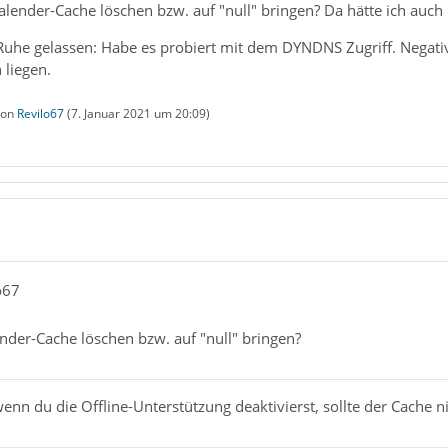
lender-Cache löschen bzw. auf "null" bringen? Da hätte ich auch
 Ruhe gelassen: Habe es probiert mit dem DYNDNS Zugriff. Negati
 liegen.
 von
Revilo67
(
7. Januar 2021 um 20:09
)
o67
der-Cache löschen bzw. auf "null" bringen?
nn du die Offline-Unterstützung deaktivierst, sollte der Cache n