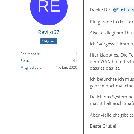
Danke Dir
Susi to v
Bin gerade in das Fo
Revilo67
Also, es liegt am Thun
Mitglied
Ich "vergesse" immer,
Reaktionen
1
Hier klappt es. Die T
Beiträge
41
dem WAN hinterlegt i
Mitglied seit
17. Jun. 2020
dass es das ist...
Ich befürchte ich mu
ganzen nochmal eine C
Da ich das System be
macht halt auch Spaß 
Aber vielleicht gibt e
Beste Grüße!