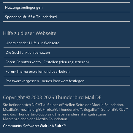
Nutzungsbedingungen
Spendenaufruf für Thunderbird
Hilfe zu dieser Webseite
Übersicht der Hilfe zur Webseite
Die Suchfunktion benutzen
Foren-Benutzerkonto - Erstellen (Neu registrieren)
Foren-Thema erstellen und bearbeiten
Passwort vergessen - neues Passwort festlegen
Copyright © 2003-2026 Thunderbird Mail DE
Sie befinden sich NICHT auf einer offiziellen Seite der Mozilla Foundation.
Mozilla®, mozilla.org®, Firefox®, Thunderbird™, Bugzilla™, Sunbird®, XUL™
und das Thunderbird-Logo sind (neben anderen) eingetragene
Markenzeichen der Mozilla Foundation.
Community-Software:
WoltLab Suite™