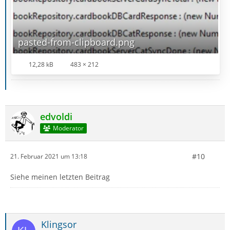
pasted-from-clipboard.png
12,28 kB
483 × 212
edvoldi
Moderator
#10
21. Februar 2021 um 13:18
Siehe meinen letzten Beitrag
Klingsor