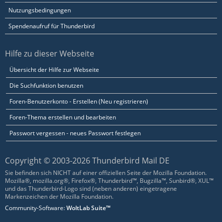
Nutzungsbedingungen
Spendenaufruf für Thunderbird
Hilfe zu dieser Webseite
Übersicht der Hilfe zur Webseite
Die Suchfunktion benutzen
Foren-Benutzerkonto - Erstellen (Neu registrieren)
Foren-Thema erstellen und bearbeiten
Passwort vergessen - neues Passwort festlegen
Copyright © 2003-2026 Thunderbird Mail DE
Sie befinden sich NICHT auf einer offiziellen Seite der Mozilla Foundation.
Mozilla®, mozilla.org®, Firefox®, Thunderbird™, Bugzilla™, Sunbird®, XUL™
und das Thunderbird-Logo sind (neben anderen) eingetragene
Markenzeichen der Mozilla Foundation.
Community-Software:
WoltLab Suite™