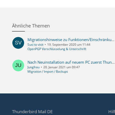
Ähnliche Themen
Migrationshinweise zu Funktionen/Einschränkungen bei OpenPGP in TB 78.2.2.
Susi to visit
19. September 2020 um 11:44
OpenPGP Verschlüsselung & Unterschrift
Nach Neuinstallation auf neuem PC zuerst Thunderbird zerschlagen, dann erfolgreiche Reparatur mit Hilfe des Forums, nun sind die "alten" Mails weg
Jungfrau
20. Januar 2021 um 09:47
Migration / Import / Backups
Thunderbird Mail DE
Hil