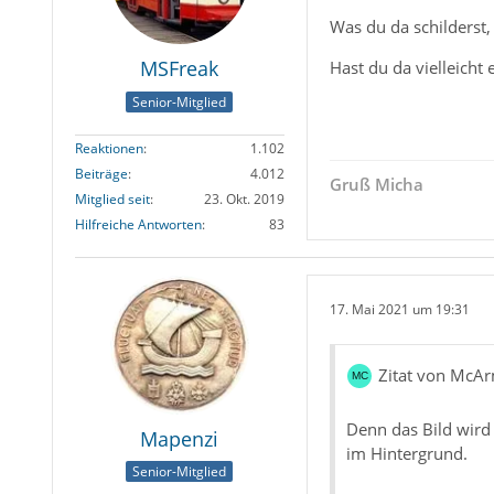
Was du da schilderst
MSFreak
Hast du da vielleicht
Senior-Mitglied
Reaktionen
1.102
Beiträge
4.012
Gruß Micha
Mitglied seit
23. Okt. 2019
Hilfreiche Antworten
83
17. Mai 2021 um 19:31
Zitat von McAr
Denn das Bild wird
Mapenzi
im Hintergrund.
Senior-Mitglied