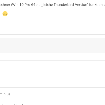
chner (Win 10 Pro 64bit, gleiche Thunderbird-Version) funktioni
en
minius