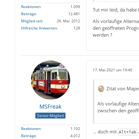
Reaktionen
1.099
Tut mir leid, da habe
Beiträge
12.481
Als vorläufige Altern
Mitglied seit
26. Mai. 2012
den geöffneten Progr
Hilfreiche Antworten
128
werden ?
17. Mai 2021 um 19:40
Zitat von Mape
Als vorläufige Alte
MSFreak
zwischen den geöf
Senior-Mitglied
Reaktionen
1.102
... doch mit
Alt+Tab
Beiträge
4.012