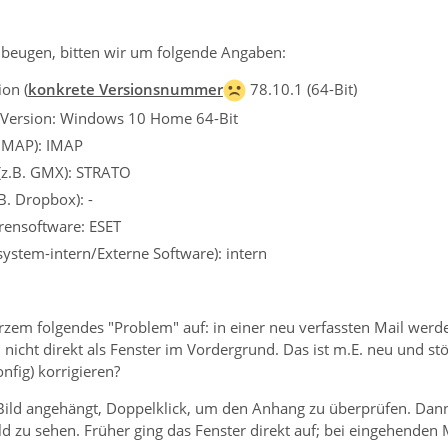
beugen, bitten wir um folgende Angaben:
on (
konkrete Versionsnummer
78.10.1 (64-Bit)
 Version: Windows 10 Home 64-Bit
 IMAP): IMAP
 (z.B. GMX): STRATO
B. Dropbox): -
irensoftware: ESET
ssystem-intern/Externe Software): intern
kurzem folgendes "Problem" auf: in einer neu verfassten Mail wer
 nicht direkt als Fenster im Vordergrund. Das ist m.E. neu und stö
nfig) korrigieren?
, Bild angehängt, Doppelklick, um den Anhang zu überprüfen. Dan
d zu sehen. Früher ging das Fenster direkt auf; bei eingehenden M