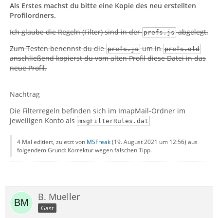
Als Erstes machst du bitte eine Kopie des neu erstellten
Profilordners.
Ich glaube die Regeln (Filter) sind in der
abgelegt.
prefs.js
Zum Testen benennst du die
um in
prefs.js
prefs.old
anschließend kopierst du vom alten Profil diese Datei in das
neue Profil.
Nachtrag
Die Filterregeln befinden sich im ImapMail-Ordner im
jeweiligen Konto als
msgFilterRules.dat
4 Mal editiert, zuletzt von
MSFreak
(
19. August 2021 um 12:56
) aus
folgendem Grund: Korrektur wegen falschen Tipp.
B. Mueller
Gast