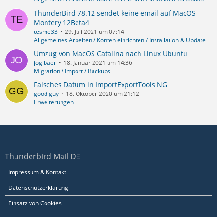
ThunderBird 78.12 sendet keine email auf MacOS
Montery 12Beta4
tesme33
29. Juli 2021 um 07:14
Allgemeines Arbeiten / Konten einrichten / Installation & Update
Umzug von MacOS Catalina nach Linux Ubuntu
jogibaer
18. Januar 2021 um 14:36
Migration / Import / Backups
Falsches Datum in ImportExportTools NG
good guy
18. Oktober 2020 um 21:12
Erweiterungen
Thunderbird Mail DE
Impressum & Kontakt
Datenschutzerklärung
Einsatz von Cookies