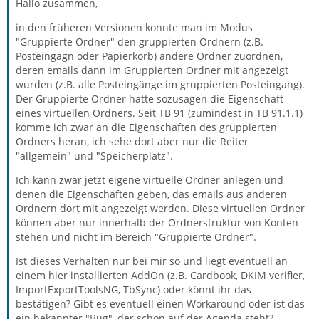
Hallo zusammen,
in den früheren Versionen konnte man im Modus
"Gruppierte Ordner" den gruppierten Ordnern (z.B.
Posteingagn oder Papierkorb) andere Ordner zuordnen,
deren emails dann im Gruppierten Ordner mit angezeigt
wurden (z.B. alle Posteingänge im gruppierten Posteingang).
Der Gruppierte Ordner hatte sozusagen die Eigenschaft
eines virtuellen Ordners. Seit TB 91 (zumindest in TB 91.1.1)
komme ich zwar an die Eigenschaften des gruppierten
Ordners heran, ich sehe dort aber nur die Reiter
"allgemein" und "Speicherplatz".
Ich kann zwar jetzt eigene virtuelle Ordner anlegen und
denen die Eigenschaften geben, das emails aus anderen
Ordnern dort mit angezeigt werden. Diese virtuellen Ordner
können aber nur innerhalb der Ordnerstruktur von Konten
stehen und nicht im Bereich "Gruppierte Ordner".
Ist dieses Verhalten nur bei mir so und liegt eventuell an
einem hier installierten AddOn (z.B. Cardbook, DKIM verifier,
ImportExportToolsNG, TbSync) oder könnt ihr das
bestätigen? Gibt es eventuell einen Workaround oder ist das
ein bekannter "Bug", der schon auf der Agenda steht?